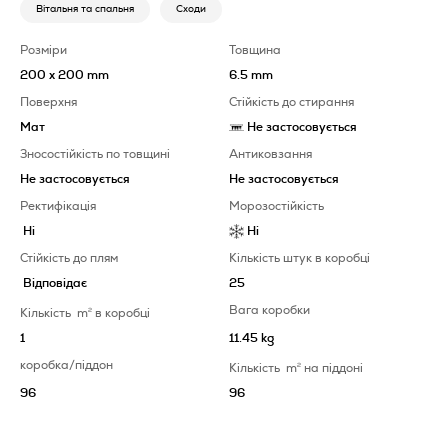
Вітальня та спальня
Сходи
Розміри
Товщина
200 x 200 mm
6.5 mm
Поверхня
Стійкість до стирання
Мат
Не застосовується
Зносостійкість по товщині
Антиковзання
Не застосовується
Не застосовується
Ректифікація
Морозостійкість
Ні
Ні
Стійкість до плям
Кількість штук в коробці
Відповідає
25
Вага коробки
Кількість
m
2
в коробці
1
11.45 kg
коробка/піддон
Кількість
m
2
на піддоні
96
96