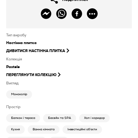
Тип виробу
Настінна плитка
ДИВИТИСЯ
НАСТІННА ПЛИТКА
Колекція
Pastele
ПЕРЕГЛЯНУТИ КОЛЕКЦІЮ
Вигляд
Моноколір
Простір
Балкон і тераса
Басейн та SPA
Хол і коридор
Кухня
Ванна кімната
Інвестиційні об’єкти