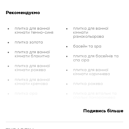
Рекомендуємо
плитка для ванної
плитка для ванної
кімнати темно-синя
кімнати
різнокольорова
плитка золота
басейн та spa
плитка для ванної
кімнати блакитна
плитка для басейнів та
спа сіра
плитка для ванної
кімнати рожева
плитка для ванної
кімнати коричнева
плитка для ванної
кімнати кремова
плитка рожева
плитка сіра
плитка для вітальні та
спальні помаранчева
плитка для вітальні та
спальні чорна
плитка для вітальні та
Подивись більше
спальні біла
плитка графітова
плитка для басейнів та
спа темно-синя
плитка для вітальні та