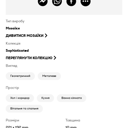
Тип виробу
Мозаїки
ДИВИТИСЯ
МОЗАЇКИ
Колекція
Sophisticated
ПЕРЕГЛЯНУТИ КОЛЕКЦІЮ
Вигляд
Геометричний
Металеве
Простір
Хол і коридор
Кухня
Ванна кімната
Вітальня та спальня
Розміри
Товщина
221 x 192 mm
10 mm