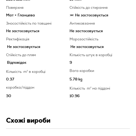
Поверхня
Стійкість до стирання
Мат + Гланцева
Не застосовується
Зносостійкість по товщині
Антиковзання
Не застосовується
Не застосовується
Ректифікація
Морозостійкість
Не застосовується
Не застосовується
Стійкість до плям
Кількість штук в коробці
Відповідає
9
Вага коробки
Кількість
m
2
в коробці
0.37
5.78 kg
коробка/піддон
Кількість
m
2
на піддоні
30
10.96
Схожі вироби