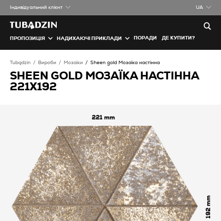
Iндивідуальний клієнт
UA
ПОРАДИ
ДЕ КУПИТИ?
ПРОПОЗИЦІЯ
НАДИХАЮЧІ ПРИКЛАДИ
Tubądzin
Вироби
Мозаїки
Sheen gold Мозаїка настінна
SHEEN GOLD МОЗАЇКА НАСТІННА
221X192
221
192