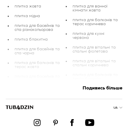
плитка жовта
плитка для ванної
кімнати жовта
плитка мідна
плитка для балконів та
терас коричнева
плитка для басейнів та
спа різнокольорова
плитка для кухні
червона
плитка блакитна
плитка для вітальні та
плитка для басейнів та
спальні фіолетова
спа чорна
плитка для вітальні та
плитка для балконів та
спальні коричнева
терас жовта
плитка для балконів та
плитка для басейнів та
терас блакитн
спа кремова
Подивись більше
плитка для кухні
плитка для вітальні та
зелена
спальні сіра
плитка для балконів та
настінна плитка
терас рожева
UA
плитка для ванної
плитка для басейнів та
кімнати графітова
спа блакитна
плитка для балконів та