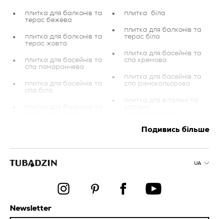
плитка для балконів та
плитка біла
терас бежева
плитка для балконів та
плитка для балконів та
терас біла
терас жовта
плитка для басейнів та
плитка для басейнів та
спа кремова
спа помаранчева
плитка для басейнів та
плитка для басейнів та
спа різнокольорова
спа біла
плитка для вітальні та
плитка для балконів та
спальні
терас коричнева
різнокольорова
Подивись більше
плитка для
плитка червона
інвестиційних об’єктів
мозаїки
плитка для балконів та
терас зелена
плитка для кухні
UA
фіолетова
плитка для сходів
плитка для вітальні та
оздоблювальні
спальні червона
елементи
Newsletter
плитка для вітальні та
плитка для ванної
спальні фіолетова