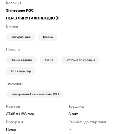
Колекція
Shinestone PGC
ПЕРЕГЛЯНУТИ КОЛЕКЦІЮ
Вигляд
Натуральний
Камінь
Простір
Ванна кімната
Кухня
Вітальня та спальня
Хол і коридор
Технологія
Глазурований керамограніт (GL)
Розміри
Товщина
2748 x 1198 mm
6 mm
Поверхня
Стійкість до стирання
Полір
-