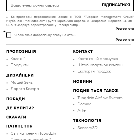
кімнати блакитна
ПІДПИСАТИСЯ
плитка для балконів та
плитка для кухні
терас фіолетова
Контролером персональних даних є ТОВ "Tubądzin Management Group"
золота
("Тубондзін Менеджмент Груп"), юридична адреса: с. Цедровіце Парцеля, 11, 95-
плитка для ванної
035 м.Озоркув, зареєстроване у Реєстрі підпр...
кімнати зелена
Розгорнути
Я даю свою добровільну згоду на отри...
Розгорнути
ПРОПОЗИЦІЯ
КОНТАКТ
Колекції
Контактний формуляр
Продукти
Штаб-квартири компанії
Експортні продажі
ДИЗАЙНЕРИ
НОВИНИ
Мацей Зень
Дорота Козяра
ПОДИВІТЬСЯ ТАКОЖ
Tubądzin Airflow System
ПОРАДИ
Domino
ДЕ КУПИТИ?
Arte
СКАЧАТИ
ТЕХНОЛОГІЯ
НАТХНЕННЯ
Sensory3D
Світ натхнення Tubądzin
Проекти та реалізації