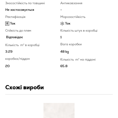
Зносостійкість по товщині
Антиковзання
Не застосовується
-
Ректифікація
Морозостійкість
Так
Так
Стійкість до плям
Кількість штук в коробці
Відповідає
1
Вага коробки
Кількість
m
2
в коробці
3.29
48 kg
коробка/піддон
Кількість
m
2
на піддоні
20
65.8
Схожі вироби