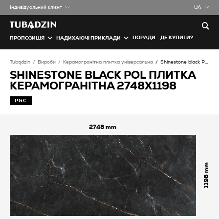
Iндивідуальний клієнт
UA
ПОРАДИ
ДЕ КУПИТИ?
ПРОПОЗИЦІЯ
НАДИХАЮЧІ ПРИКЛАДИ
Tubądzin
Вироби
Керамогранітна плитка універсальна
Shinestone black POL Плитка керамогранітна
SHINESTONE BLACK POL ПЛИТКА
КЕРАМОГРАНІТНА 2748X1198
PGC
2748
1198