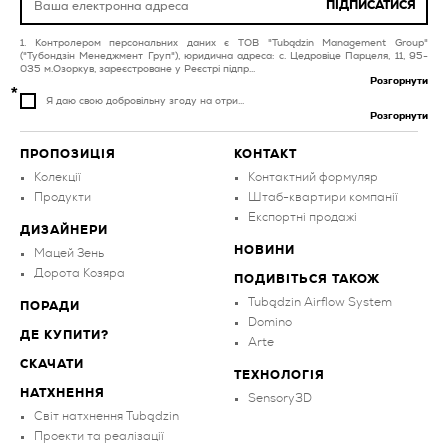
плитка для
ПІДПИСАТИСЯ
плитка для басейнів та
інвестиційних об’єктів
спа червона
Контролером персональних даних є ТОВ "Tubądzin Management Group"
плитка для ванної
("Тубондзін Менеджмент Груп"), юридична адреса: с. Цедровіце Парцеля, 11, 95-
кімнати кремова
035 м.Озоркув, зареєстроване у Реєстрі підпр...
Розгорнути
Я даю свою добровільну згоду на отри...
Розгорнути
ПРОПОЗИЦІЯ
КОНТАКТ
Колекції
Контактний формуляр
Продукти
Штаб-квартири компанії
Експортні продажі
ДИЗАЙНЕРИ
НОВИНИ
Мацей Зень
Дорота Козяра
ПОДИВІТЬСЯ ТАКОЖ
Tubądzin Airflow System
ПОРАДИ
Domino
ДЕ КУПИТИ?
Arte
СКАЧАТИ
ТЕХНОЛОГІЯ
НАТХНЕННЯ
Sensory3D
Світ натхнення Tubądzin
Проекти та реалізації