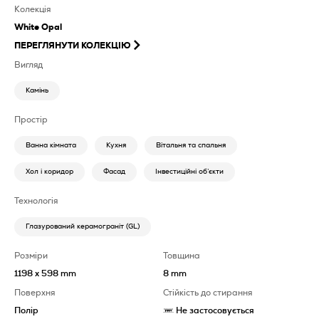
Колекція
White Opal
ПЕРЕГЛЯНУТИ КОЛЕКЦІЮ
Вигляд
Камінь
Простір
Ванна кімната
Кухня
Вітальня та спальня
Хол і коридор
Фасад
Інвестиційні об’єкти
Технологія
Глазурований керамограніт (GL)
Розміри
Товщина
1198 x 598 mm
8 mm
Поверхня
Стійкість до стирання
Полір
Не застосовується