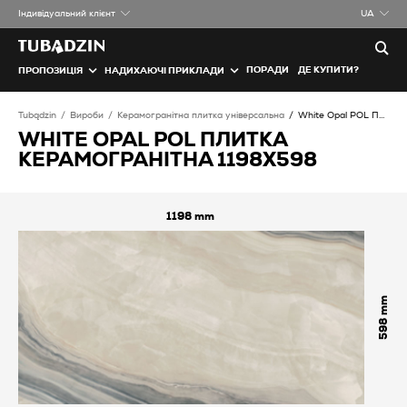
Iндивідуальний клієнт
UA
ПОРАДИ
ДЕ КУПИТИ?
ПРОПОЗИЦІЯ
НАДИХАЮЧІ ПРИКЛАДИ
Tubądzin
Вироби
Керамогранітна плитка універсальна
White Opal POL Плитка керамогранітна
WHITE OPAL POL ПЛИТКА
КЕРАМОГРАНІТНА 1198X598
1198
598