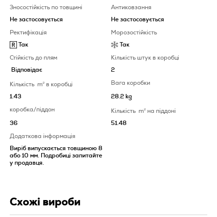
Зносостійкість по товщині
Антиковзання
Не застосовується
Не застосовується
Ректифікація
Морозостійкість
Так
Так
Стійкість до плям
Кількість штук в коробці
Відповідає
2
Вага коробки
Кількість
m
2
в коробці
1.43
28.2 kg
коробка/піддон
Кількість
m
2
на піддоні
36
51.48
Додаткова інформація
Виріб випускається товщиною 8
або 10 мм. Подробиці запитайте
у продавця.
Схожі вироби