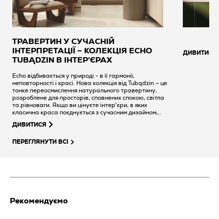
ТРАВЕРТИН У СУЧАСНІЙ
ІНТЕРПРЕТАЦІЇ – КОЛЕКЦІЯ ECHO
ДИВИТИСЯ
TUBĄDZIN В ІНТЕР'ЄРАХ
Echo відбивається у природі - в її гармонії,
неповторності і красі. Нова колекція від Tubądzin – це
тонке переосмислення натурального травертину,
розроблене для просторів, сповнених спокою, світла
та рівноваги. Якщо ви цінуєте інтер'єри, в яких
класична краса поєднується з сучасним дизайном,
колекція Echo від Tubądzin – саме те, що вам
ДИВИТИСЯ
потрібно.
ПЕРЕГЛЯНУТИ ВСІ
Рекомендуємо