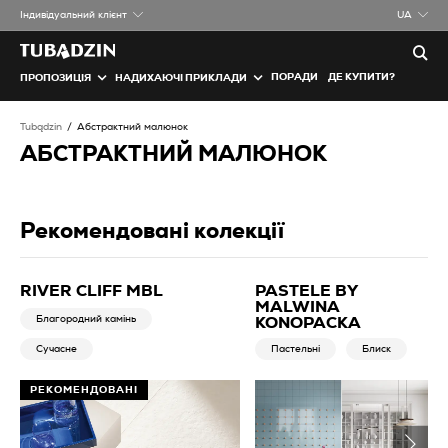
Iндивідуальний клієнт
UA
ПОРАДИ
ДЕ КУПИТИ?
ПРОПОЗИЦІЯ
НАДИХАЮЧІ ПРИКЛАДИ
Tubądzin
Абстрактний малюнок
АБСТРАКТНИЙ МАЛЮНОК
Рекомендовані колекції
RIVER CLIFF MBL
PASTELE BY
MALWINA
Благородний камінь
KONOPACKA
Сучасне
Пастельні
Блиск
РЕКОМЕНДОВАНІ