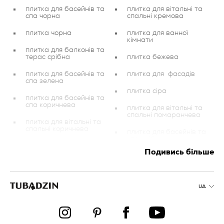
плитка для басейнів та
плитка для вітальні та
спа чорна
спальні кремова
плитка чорна
плитка для ванної
кімнати
плитка для балконів та
терас срібна
плитка бежева
плитка для басейнів та
плитка для фасадів
спа зелена
плитка сіра
плитка для басейнів та
спа коричнева
плитка для вітальні та
спальні помаранчева
плитка для вітальні та
спальні коричнева
плитка для басейнів та
спа срібна
плитка мідна
Подивись більше
плитка для ванної
плитка біла
кімнати мідна
плитка для ванної
плитка для балконів та
кімнати жовта
терас золота
UA
плитка для балконів та
плитка графітова
терас графітова
плитка для балконів та