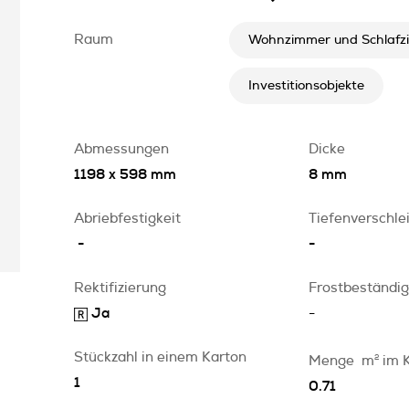
Raum
Wohnzimmer und Schlafz
Investitionsobjekte
Abmessungen
Dicke
1198 x 598 mm
8 mm
Abriebfestigkeit
Tiefenverschle
-
-
Rektifizierung
Frostbeständig
Ja
-
Stückzahl in einem Karton
Menge
m
2
im 
1
0.71