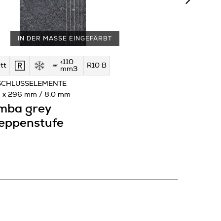
IN DER MASSE EINGEFÄRBT
<110
tt
R10 B
mm3
SCHLUSSELEMENTE
 x 296 mm / 8.0 mm
mba grey
eppenstufe