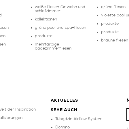
weiße fliesen für wohn und
grüne fliesen
schlafzimmer
d
violette pool 
kollektionen
produkte
iesen
grüne pool und spa-fliesen
produkte
sen
produkte
braune fliesen
sen
mehrfarbige
badezimmerfliesen
N
N
AKTUELLES
elt der Inspiration
SEHE AUCH
alisierungen
Tubądzin Airflow System
Domino