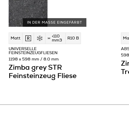
IN DER MASSE EINGEFÄRBT
<110
Matt
R10 B
Ma
mm3
UNIVERSELLE
AB
FEINSTEINZEUGFLIESEN
598
1198 x 598 mm / 8.0 mm
Zi
Zimba grey STR
Tr
Feinsteinzeug Fliese