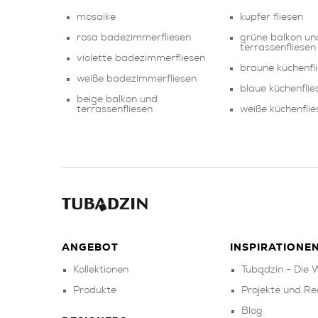
mosaike
kupfer fliesen
rosa badezimmerfliesen
grüne balkon un
terrassenfliesen
violette badezimmerfliesen
braune küchenfl
weiße badezimmerfliesen
blaue küchenflie
beige balkon und
terrassenfliesen
weiße küchenflie
ANGEBOT
INSPIRATIONE
Kollektionen
Tubądzin - Die W
Produkte
Projekte und Re
Blog