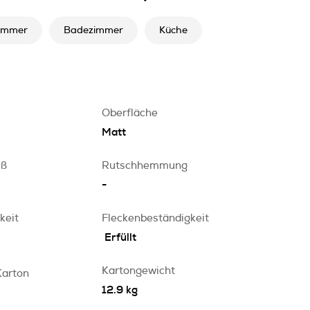
immer
Badezimmer
Küche
Oberfläche
Matt
iß
Rutschhemmung
-
keit
Fleckenbeständigkeit
Erfüllt
Kartongewicht
Karton
12.9 kg