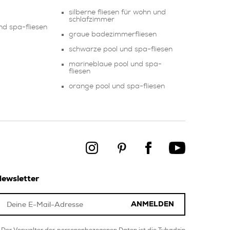
silberne fliesen für wohn und
schlafzimmer
und spa-fliesen
graue badezimmerfliesen
schwarze pool und spa-fliesen
marineblaue pool und spa-
fliesen
orange pool und spa-fliesen
ewsletter
ANMELDEN