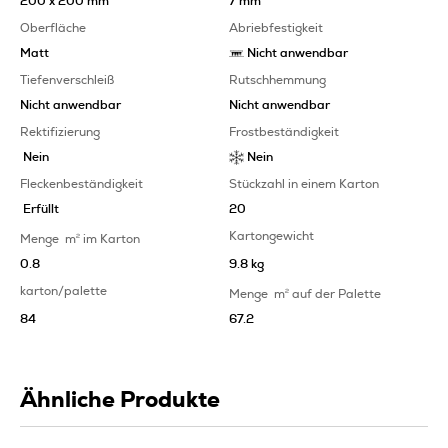
200 x 200 mm
7 mm
Oberfläche
Abriebfestigkeit
Matt
Nicht anwendbar
Tiefenverschleiß
Rutschhemmung
Nicht anwendbar
Nicht anwendbar
Rektifizierung
Frostbeständigkeit
Nein
Nein
Fleckenbeständigkeit
Stückzahl in einem Karton
Erfüllt
20
Kartongewicht
Menge
m
2
im Karton
0.8
9.8 kg
karton/palette
Menge
m
2
auf der Palette
84
67.2
Ähnliche Produkte