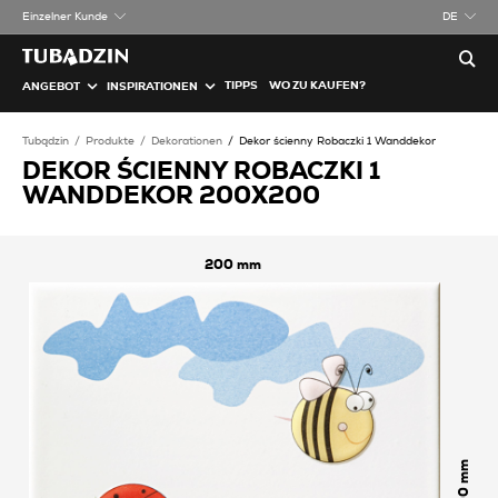
Einzelner Kunde
DE
TIPPS
WO ZU KAUFEN?
ANGEBOT
INSPIRATIONEN
Tubądzin
Produkte
Dekorationen
Dekor ścienny Robaczki 1 Wanddekor
DEKOR ŚCIENNY ROBACZKI 1
WANDDEKOR 200X200
200