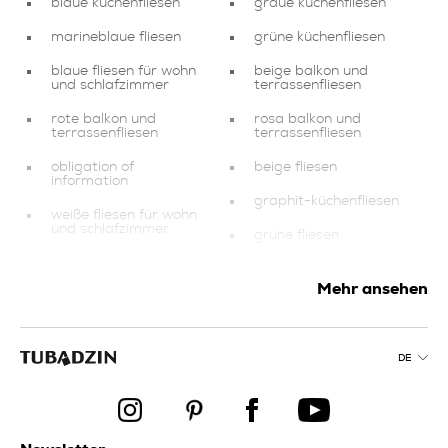
blaue küchenfliesen
graue küchenfliesen
marineblaue fliesen
grüne küchenfliesen
blaue fliesen für wohn
beige balkon und
und schlafzimmer
terrassenfliesen
rote balkon und
rosa balkon und
terrassenfliesen
terrassenfliesen
obligation of
beige fliesen
information
graphit-küchenfliesen
weiße fliesen für wohn
und schlafzimmer
grüne fliesen
creme
rosa
badezimmerfliesen
badezimmerfliesen
Mehr ansehen
rosa pool und spa-
braune pool und spa-
fliesen
fliesen
mehrfarbige fliesen für
DE
kollektionen
wohn und schlafzimmer
blaue
produkte
badezimmerfliesen
balkon und
kollektionen