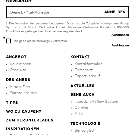
Newsletter
terrassenfliesen
violette pool und spa-
fassadenfliesen
ANMELDEN
fliesen
Der Verwalter der personenbezogenen Daten ist die Tubądzin Management Group
Sp. z o.o. mit Sitz in Cedrowice Parcela (Adresse: Cedrowice Parcela 11, 95-035
Ozorków), eingetragen im Unternehmerregister des L...
Ausklappen
Ich gebe meine freiwillige Zustimmun...
Ausklappen
ANGEBOT
KONTAKT
Kollektionen
Kontakformular
Produkte
Firmensitz
Exportverkauf
DESIGNERS
AKTUELLES
Maciej Zień
Dorota Koziara
SEHE AUCH
Tubądzin Airflow System
TIPPS
Domino
WO ZU KAUFEN?
Arte
ZUM HERUNTERLADEN
TECHNOLOGIE
INSPIRATIONEN
Sensory3D