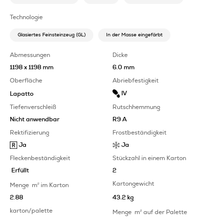
Technologie
Glasiertes Feinsteinzeug (GL)
In der Masse eingefärbt
Abmessungen
Dicke
1198 x 1198 mm
6.0 mm
Oberfläche
Abriebfestigkeit
IV
Lapatto
Tiefenverschleiß
Rutschhemmung
Nicht anwendbar
R9 A
Rektifizierung
Frostbeständigkeit
Ja
Ja
Fleckenbeständigkeit
Stückzahl in einem Karton
Erfüllt
2
Kartongewicht
Menge
m
2
im Karton
2.88
43.2 kg
karton/palette
Menge
m
2
auf der Palette