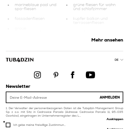
marineblaue pool und
grüne fliesen für wohn
spa-fliesen
und schlafzimmer
fassadenfliesen
kupfer balkon und
terrassenfliesen
graue
badezimmerfliesen
mehrfarbige
badezimmerfliesen
Mehr ansehen
kollektionen
blaue fliesen für wohn
und schlafzimmer
orange küchenfliesen
schwimmbad und spa
DE
produkte
produkte
balkon und
graphit-fliesen
terrassenfliesen
universelle
rosa küchenfliesen
Newsletter
feinsteinzeugfliesen
produkte
weiße küchenfliesen
ANMELDEN
weiße
badezimmerfliesen
Der Verwalter der personenbezogenen Daten ist die Tubądzin Management Group
Sp. z o.o. mit Sitz in Cedrowice Parcela (Adresse: Cedrowice Parcela 11, 95-035
Ozorków), eingetragen im Unternehmerregister des L...
Ausklappen
Ich gebe meine freiwillige Zustimmun...