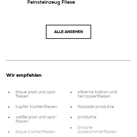
Feinsteinzeug Fliese
ALLE ANSEHEN
Wir empfehlen
blaue pool und spa-
silberne balkon und
fliesen
terrassenfliesen
kupfer küchenfliesen
fassade produkte
weiße pool und spa-
produkte
fliesen
braune
blaue küchenfliesen
badezimmerfliesen