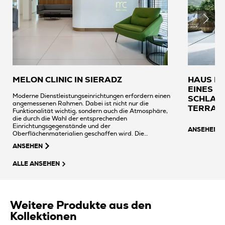
MELON CLINIC IN SIERADZ
HAUS IN
EINES 
Moderne Dienstleistungseinrichtungen erfordern einen
SCHLAF
angemessenen Rahmen. Dabei ist nicht nur die
TERRASS
Funktionalität wichtig, sondern auch die Atmosphäre,
die durch die Wahl der entsprechenden
Einrichtungsgegenstände und der
ANSEHEN
Oberflächenmaterialien geschaffen wird. Die
Zahnklinik Melon Clinic in Sieradz setzte hierbei auf die
ANSEHEN
bewährten und hochwertigen Keramikfliesen der
Tubądzin-Gruppe.
ALLE ANSEHEN
Weitere Produkte aus den
Kollektionen