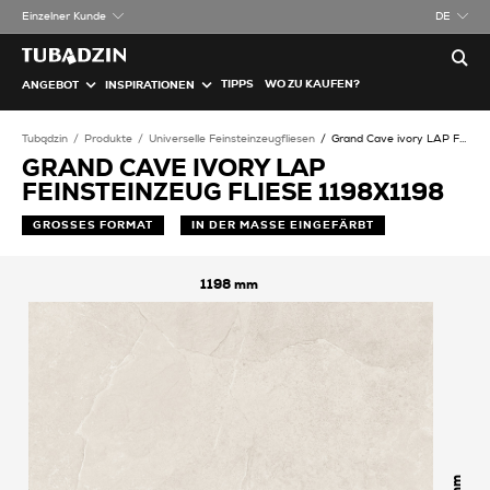
Einzelner Kunde
DE
TIPPS
WO ZU KAUFEN?
ANGEBOT
INSPIRATIONEN
Tubądzin
Produkte
Universelle Feinsteinzeugfliesen
Grand Cave ivory LAP Feinsteinzeug Fliese
GRAND CAVE IVORY LAP
FEINSTEINZEUG FLIESE 1198X1198
GROSSES FORMAT
IN DER MASSE EINGEFÄRBT
1198