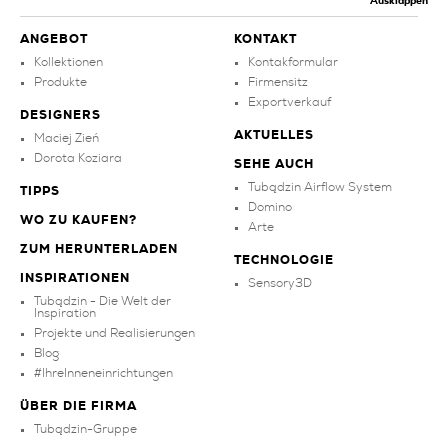
Ausklappen
ANGEBOT
KONTAKT
Kollektionen
Kontakformular
Produkte
Firmensitz
Exportverkauf
DESIGNERS
AKTUELLES
Maciej Zień
Dorota Koziara
SEHE AUCH
Tubądzin Airflow System
TIPPS
Domino
WO ZU KAUFEN?
Arte
ZUM HERUNTERLADEN
TECHNOLOGIE
INSPIRATIONEN
Sensory3D
Tubądzin - Die Welt der
Inspiration
Projekte und Realisierungen
Blog
#IhreInneneinrichtungen
ÜBER DIE FIRMA
Tubądzin-Gruppe