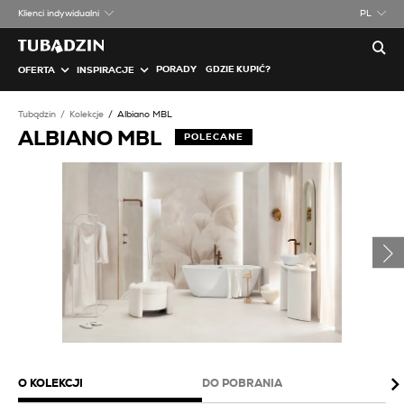
Klienci indywidualni
PL
PORADY
GDZIE KUPIĆ?
OFERTA
INSPIRACJE
Tubądzin
Kolekcje
Albiano MBL
ALBIANO MBL
POLECANE
O KOLEKCJI
DO POBRANIA
PA