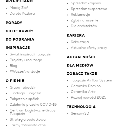
PROJEKTANCI
Sprzedaż krajowa
Maciej Zień
Sprzedaż eksportowa
Dorota Koziara
Reklamacje
Zgłoś naruszenie
PORADY
Dla architektów
GDZIE KUPIĆ?
KARIERA
DO POBRANIA
Rekrutacja
INSPIRACJE
Aktualne oferty pracy
Świat inspiracji Tubądzin
AKTUALNOŚCI
Projekty i realizacje
DLA MEDIÓW
Blog
#WaszeAranżacje
ZOBACZ TAKŻE
Tubądzin Airflow System
O FIRMIE
Ceramika Domino
Grupa Tubądzin
Ceramika Arte
Fundacja Tubądzin
Poznaj nowości 2025
Połączenie spółek
Działania przeciw COVID-19
TECHNOLOGIA
Centrum Logistyczne Grupy
Sensory3D
Tubądzin
Strategia podatkowa
Farmy fotowoltaiczne