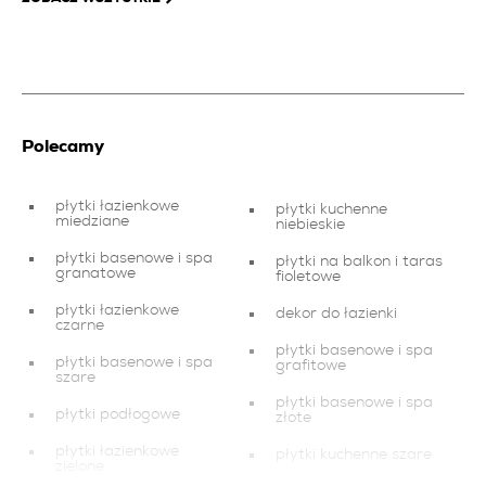
Polecamy
płytki łazienkowe
płytki kuchenne
miedziane
niebieskie
płytki basenowe i spa
płytki na balkon i taras
granatowe
fioletowe
płytki łazienkowe
dekor do łazienki
czarne
płytki basenowe i spa
płytki basenowe i spa
grafitowe
szare
płytki basenowe i spa
płytki podłogowe
złote
płytki łazienkowe
płytki kuchenne szare
zielone