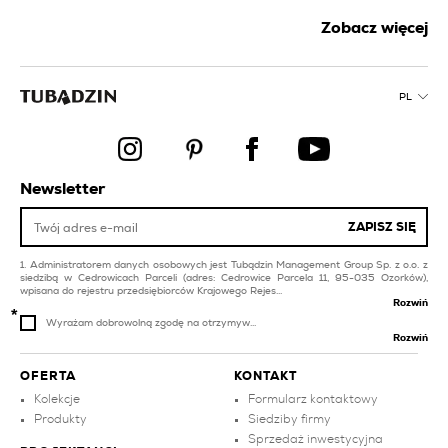
płytki na balkon i taras
płytki kuchenne złote
niebieskie
Zobacz więcej
płytki brązowe
płytki na balkon i płytki
na taras
płytki gresowe
PL
płytka złota
płytki łazienkowe żółte
płytki do obiektów
inwestycyjnych
balkony płytki
płytki basenowe i spa
łazienka szare płytki
Newsletter
czarne
płytki na balkon i taras
ZAPISZ SIĘ
kafle na taras
czarne
Administratorem danych osobowych jest Tubądzin Management Group Sp. z o.o. z
siedzibą w Cedrowicach Parceli (adres: Cedrowice Parcela 11, 95-035 Ozorków),
wpisana do rejestru przedsiębiorców Krajowego Rejes...
Rozwiń
Wyrażam dobrowolną zgodę na otrzymyw...
Rozwiń
OFERTA
KONTAKT
Kolekcje
Formularz kontaktowy
Produkty
Siedziby firmy
Sprzedaż inwestycyjna