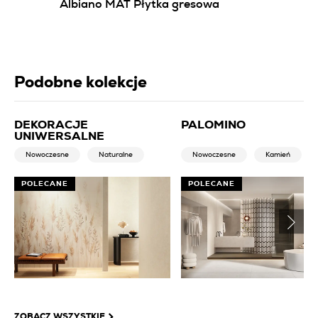
Albiano MAT Płytka gresowa
Podobne kolekcje
DEKORACJE
PALOMINO
UNIWERSALNE
Nowoczesne
Naturalne
Nowoczesne
Kamień
POLECANE
POLECANE
ZOBACZ WSZYSTKIE