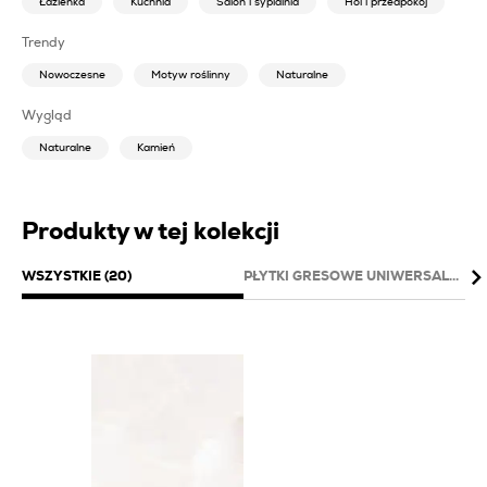
Łazienka
Kuchnia
Salon i sypialnia
Hol i przedpokój
Trendy
Nowoczesne
Motyw roślinny
Naturalne
Wygląd
Naturalne
Kamień
Produkty w tej kolekcji
WSZYSTKIE (20)
PŁYTKI GRESOWE UNIWERSALNE (1
DE