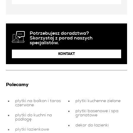
Potrzebujesz doradztwa?
Skorzystaj z porad naszych
specjalistów.
KONTAKT
Polecamy
płytki na balkon i taras
płytki kuchenne zielone
czerwone
płytki basenowe i spa
płytki do kuchni na
granatowe
podłogę
dekor do łazienki
płytki łazienkowe