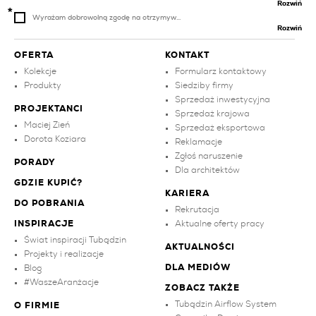
Rozwiń
Wyrażam dobrowolną zgodę na otrzymyw...
Rozwiń
OFERTA
KONTAKT
Kolekcje
Formularz kontaktowy
Produkty
Siedziby firmy
Sprzedaż inwestycyjna
PROJEKTANCI
Sprzedaż krajowa
Maciej Zień
Sprzedaż eksportowa
Dorota Koziara
Reklamacje
Zgłoś naruszenie
PORADY
Dla architektów
GDZIE KUPIĆ?
KARIERA
DO POBRANIA
Rekrutacja
INSPIRACJE
Aktualne oferty pracy
Świat inspiracji Tubądzin
AKTUALNOŚCI
Projekty i realizacje
DLA MEDIÓW
Blog
#WaszeAranżacje
ZOBACZ TAKŻE
Tubądzin Airflow System
O FIRMIE