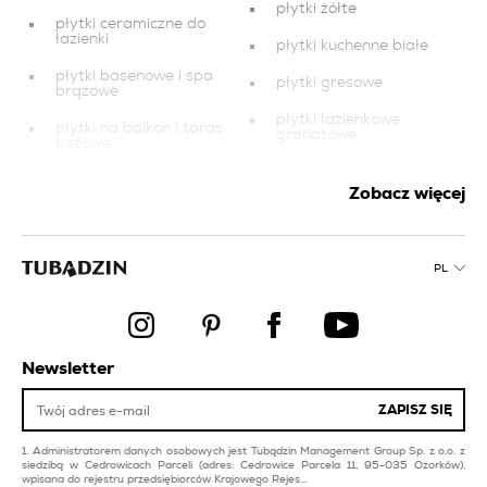
płytki żółte
płytki ceramiczne do
łazienki
płytki kuchenne białe
płytki basenowe i spa
płytki gresowe
brązowe
płytki łazienkowe
płytki na balkon i taras
granatowe
beżowe
płytki na balkon i taras
płytki łazienkowe
czarne
Zobacz więcej
różowe
płytki łazienkowe
płytka
czarne
płytki basenowe i spa
PL
płytki różowe
różowe
płytki basenowe i spa
producent płytek
srebrne
ceramicznych
płytki basenowe i spa
Newsletter
płytki na taras
pomarańczowe
płytki
ZAPISZ SIĘ
łazienka szare płytki
Administratorem danych osobowych jest Tubądzin Management Group Sp. z o.o. z
siedzibą w Cedrowicach Parceli (adres: Cedrowice Parcela 11, 95-035 Ozorków),
wpisana do rejestru przedsiębiorców Krajowego Rejes...