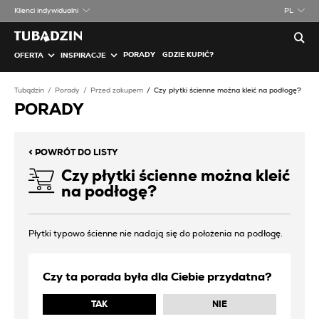
Klienci indywidualni
PL
PORADY
GDZIE KUPIĆ?
OFERTA
INSPIRACJE
Tubądzin
Porady
Przed zakupem
Czy płytki ścienne można kleić na podłogę?
PORADY
<
POWRÓT DO LISTY
Czy płytki ścienne można kleić
na podłogę?
Płytki typowo ścienne nie nadają się do położenia na podłogę.
Czy ta porada była dla Ciebie przydatna?
TAK
NIE