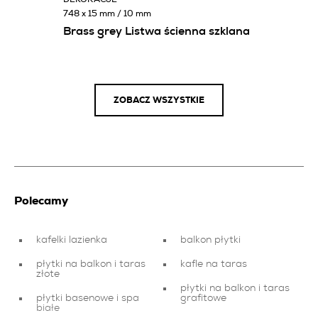
748 x 15 mm / 10 mm
Brass grey Listwa ścienna szklana
ZOBACZ WSZYSTKIE
Polecamy
kafelki lazienka
balkon płytki
płytki na balkon i taras
kafle na taras
złote
płytki na balkon i taras
płytki basenowe i spa
grafitowe
białe