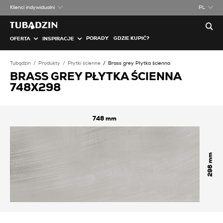
Klienci indywidualni
PL
PORADY
GDZIE KUPIĆ?
OFERTA
INSPIRACJE
Tubądzin
Produkty
Płytki ścienne
Brass grey Płytka ścienna
BRASS GREY PŁYTKA ŚCIENNA
748X298
748
298