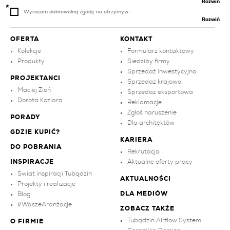
Rozwiń
Wyrażam dobrowolną zgodę na otrzymyw...
Rozwiń
OFERTA
KONTAKT
Kolekcje
Formularz kontaktowy
Produkty
Siedziby firmy
Sprzedaż inwestycyjna
PROJEKTANCI
Sprzedaż krajowa
Maciej Zień
Sprzedaż eksportowa
Dorota Koziara
Reklamacje
Zgłoś naruszenie
PORADY
Dla architektów
GDZIE KUPIĆ?
KARIERA
DO POBRANIA
Rekrutacja
INSPIRACJE
Aktualne oferty pracy
Świat inspiracji Tubądzin
AKTUALNOŚCI
Projekty i realizacje
DLA MEDIÓW
Blog
#WaszeAranżacje
ZOBACZ TAKŻE
Tubądzin Airflow System
O FIRMIE