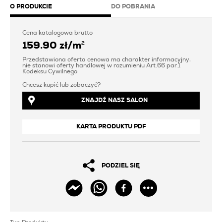
O PRODUKCIE
DO POBRANIA
Cena katalogowa brutto
159.90 zł
/
m
2
Przedstawiona oferta cenowa ma charakter informacyjny,
nie stanowi oferty handlowej w rozumieniu Art.66 par.1
Kodeksu Cywilnego
Chcesz kupić lub zobaczyć?
ZNAJDŹ NASZ SALON
KARTA PRODUKTU PDF
PODZIEL SIĘ