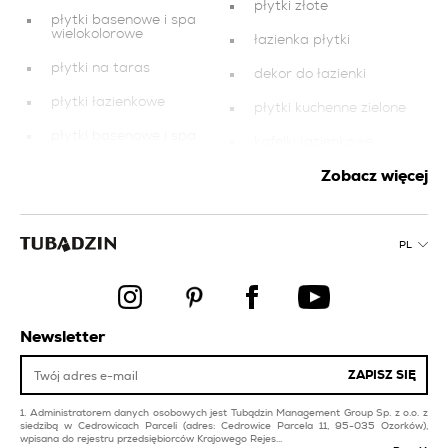
płytki złote
płytki basenowe i spa
wielokolorowe
łazienka płytki
płytki na taras
dekor do łazienki
płytki łazienkowe
płytki kuchenne zielone
płytki basenowe i spa
kafelki łazienkowe
srebrne
Zobacz więcej
płytki łazienkowe
płytki łazienkowe
kremowe
czarne
płytki na balkon
płytka złota
PL
płytki kuchenne beżowe
płytki łazienkowe
różowe
płytki łazienkowe
srebrne
płytki łazienkowe
beżowe
Newsletter
płytki basenowe i spa
żółte
płytki na balkon i taras
czerwone
ZAPISZ SIĘ
Administratorem danych osobowych jest Tubądzin Management Group Sp. z o.o. z
siedzibą w Cedrowicach Parceli (adres: Cedrowice Parcela 11, 95-035 Ozorków),
wpisana do rejestru przedsiębiorców Krajowego Rejes...