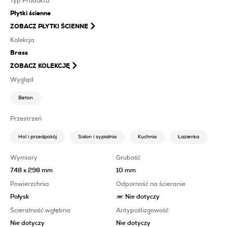
Typ Produktu
Płytki ścienne
ZOBACZ
PŁYTKI ŚCIENNE
Kolekcja
Brass
ZOBACZ KOLEKCJĘ
Wygląd
Beton
Przestrzeń
Hol i przedpokój
Salon i sypialnia
Kuchnia
Łazienka
Wymiary
Grubość
748 x 298 mm
10 mm
Powierzchnia
Odporność na ścieranie
Połysk
Nie dotyczy
Ścieralność wgłębna
Antypoślizgowość
Nie dotyczy
Nie dotyczy