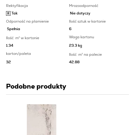
Rektyfikacja
Mrozoodporność
Tak
Nie dotyczy
Odporność na plamienie
Ilość sztuk w kartonie
Spełnia
6
Waga kartonu
Ilość
m
2
w kartonie
1.34
23.3 kg
karton/paleta
Ilość
m
2
na palecie
32
42.88
Podobne produkty