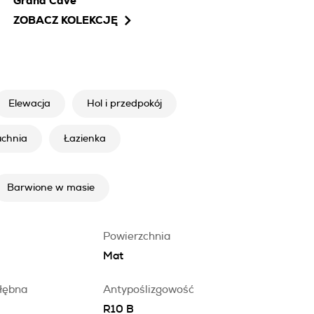
Grand Cave
ZOBACZ KOLEKCJĘ
Elewacja
Hol i przedpokój
uchnia
Łazienka
Barwione w masie
Powierzchnia
Mat
łębna
Antypoślizgowość
R10 B