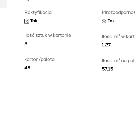
Rektyfikacja
Mrozoodporno
Tak
Tak
Ilość sztuk w kartonie
Ilość
m
2
w kart
2
1.27
karton/paleta
Ilość
m
2
na pal
45
57.15