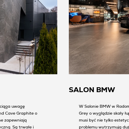
SALON BMW
yciąga uwagę
W Salonie BMW w Radomiu
nd Cave Graphite o
Grey o wyglądzie skały 
ne zapewniają
musi być nie tylko estety
czną. Są trwałe i
problemu wytrzymują duże