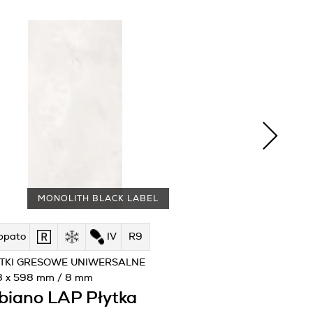
MONOLITH BLACK LABEL
ppato
IV
R9
TKI GRESOWE UNIWERSALNE
8 x 598 mm / 8 mm
biano LAP Płytka