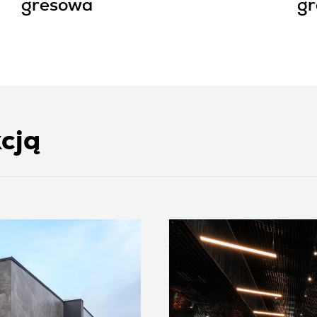
gresowa
g
kcją