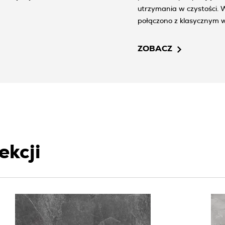
utrzymania w czystości. W łazienkach dla klientów Grad Cave
połączono z klasycznym 
ZOBACZ
ekcji