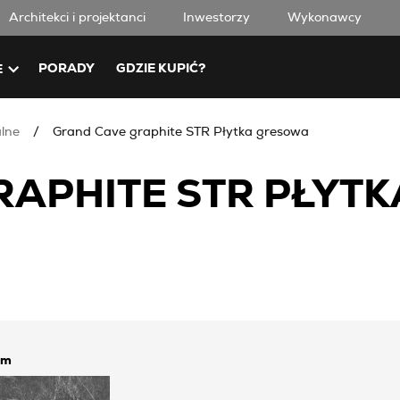
Architekci i projektanci
Inwestorzy
Wykonawcy
PORADY
GDZIE KUPIĆ?
E
alne
Grand Cave graphite STR Płytka gresowa
RAPHITE STR PŁYT