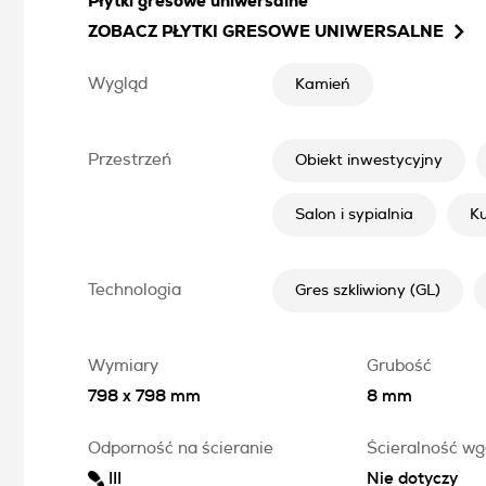
Płytki gresowe uniwersalne
ZOBACZ
PŁYTKI GRESOWE UNIWERSALNE
Wygląd
Kamień
Przestrzeń
Obiekt inwestycyjny
Salon i sypialnia
K
Technologia
Gres szkliwiony (GL)
Wymiary
Grubość
798 x 798 mm
8 mm
Odporność na ścieranie
Ścieralność wg
III
Nie dotyczy