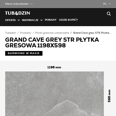
Klienci indywidualni
PL
PORADY
GDZIE KUPIĆ?
OFERTA
INSPIRACJE
Tubądzin
Produkty
Płytki gresowe uniwersalne
Grand Cave grey STR Płytka gresowa
GRAND CAVE GREY STR PŁYTKA
GRESOWA 1198X598
BARWIONE W MASIE
1198
598