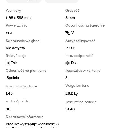
Wymiary
Grubość
1198 x 598 mm
8 mm
Powierzchnia
Odporność na ścieranie
IV
Mat
Ścieralność wgłębna
Antypoślizgowość
Nie dotyczy
R10 B
Rektyfikacja
Mrozoodporność
Tak
Tak
Odporność na plamienie
Ilość sztuk w kartonie
Spełnia
2
Waga kartonu
Ilość
m
2
w kartonie
1.43
28.2 kg
karton/paleta
Ilość
m
2
na palecie
36
51.48
Dodatkowe informacje
Produkt występuje w grubości 8