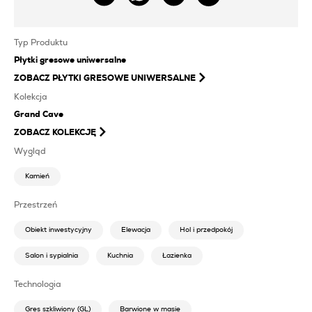
Typ Produktu
Płytki gresowe uniwersalne
ZOBACZ
PŁYTKI GRESOWE UNIWERSALNE
Kolekcja
Grand Cave
ZOBACZ KOLEKCJĘ
Wygląd
Kamień
Przestrzeń
Obiekt inwestycyjny
Elewacja
Hol i przedpokój
Salon i sypialnia
Kuchnia
Łazienka
Technologia
Gres szkliwiony (GL)
Barwione w masie