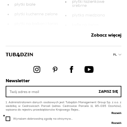
płytki łazienkowe
płytki białe
srebrne
płytki kuchenne zielone
płytka miedziana
płytki na balkon i taras
kafle na taras
beżowe
płytki łazienkowe
Zobacz więcej
płytki łazienkowe
zielone
miedziane
płytki ceramiczne do
płytki elewacyjne
łazienki
PL
płytki na balkon i taras
płytki balkonowe
zielone
płytki do kuchni
płytki basenowe i spa
kremowe
Newsletter
kafelki lazienka
płytki na balkon i taras
płytki żółte
brązowe
ZAPISZ SIĘ
Administratorem danych osobowych jest Tubądzin Management Group Sp. z o.o. z
siedzibą w Cedrowicach Parceli (adres: Cedrowice Parcela 11, 95-035 Ozorków),
wpisana do rejestru przedsiębiorców Krajowego Rejes...
Rozwiń
Wyrażam dobrowolną zgodę na otrzymyw...
Rozwiń