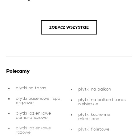
ZOBACZ WSZYSTKIE
Polecamy
płytki na taras
płytki na balkon
płytki basenowe i spa
płytki na balkon i taras
brązowe
niebieskie
płytki łazienkowe
płytki kuchenne
pomarańczowe
miedziane
płytki łazienkowe
płytki fioletowe
różowe