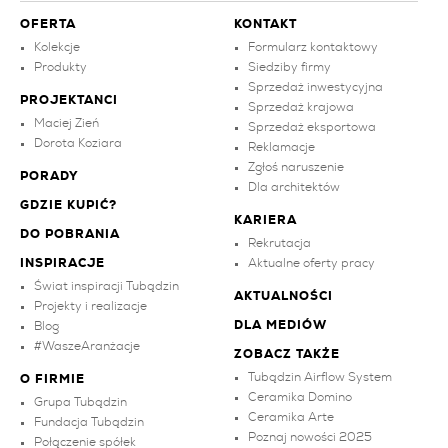
OFERTA
KONTAKT
Kolekcje
Formularz kontaktowy
Produkty
Siedziby firmy
Sprzedaż inwestycyjna
PROJEKTANCI
Sprzedaż krajowa
Maciej Zień
Sprzedaż eksportowa
Dorota Koziara
Reklamacje
Zgłoś naruszenie
PORADY
Dla architektów
GDZIE KUPIĆ?
KARIERA
DO POBRANIA
Rekrutacja
INSPIRACJE
Aktualne oferty pracy
Świat inspiracji Tubądzin
AKTUALNOŚCI
Projekty i realizacje
DLA MEDIÓW
Blog
#WaszeAranżacje
ZOBACZ TAKŻE
Tubądzin Airflow System
O FIRMIE
Ceramika Domino
Grupa Tubądzin
Ceramika Arte
Fundacja Tubądzin
Poznaj nowości 2025
Połączenie spółek