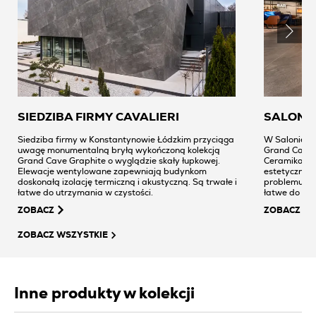
SIEDZIBA FIRMY CAVALIERI
SALON 
Siedziba firmy w Konstantynowie Łódzkim przyciąga
W Salonie B
uwagę monumentalną bryłą wykończoną kolekcją
Grand Cave G
Grand Cave Graphite o wyglądzie skały łupkowej.
Ceramika w 
Elewacje wentylowane zapewniają budynkom
estetyczna, 
doskonałą izolację termiczną i akustyczną. Są trwałe i
problemu wyt
łatwe do utrzymania w czystości.
łatwe do utrzymani
klientów Gr
ZOBACZ
ZOBACZ
marmuru z ko
ZOBACZ WSZYSTKIE
Inne produkty w kolekcji