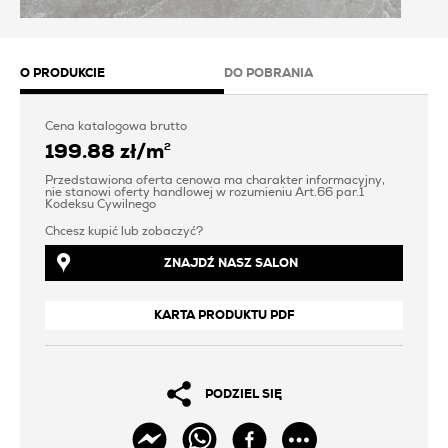
O PRODUKCIE
DO POBRANIA
Cena katalogowa brutto
199.88 zł
/
m
2
Przedstawiona oferta cenowa ma charakter informacyjny,
nie stanowi oferty handlowej w rozumieniu Art.66 par.1
Kodeksu Cywilnego
Chcesz kupić lub zobaczyć?
ZNAJDŹ NASZ SALON
KARTA PRODUKTU PDF
PODZIEL SIĘ