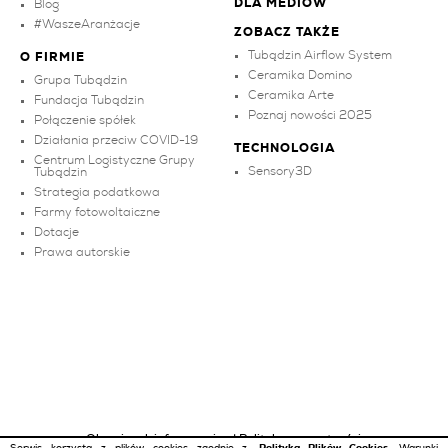
DLA MEDIÓW
Blog
#WaszeAranżacje
ZOBACZ TAKŻE
Tubądzin Airflow System
O FIRMIE
Ceramika Domino
Grupa Tubądzin
Ceramika Arte
Fundacja Tubądzin
Poznaj nowości 2025
Połączenie spółek
Działania przeciw COVID-19
TECHNOLOGIA
Centrum Logistyczne Grupy
Sensory3D
Tubądzin
Strategia podatkowa
Farmy fotowoltaiczne
Dotacje
Prawa autorskie
Obowiązek informacyjny
|
Polityka prywatności