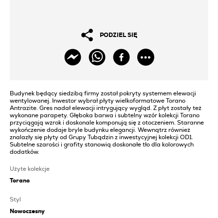
PODZIEL SIĘ
Budynek będący siedzibą firmy został pokryty systemem elewacji
wentylowanej. Inwestor wybrał płyty wielkoformatowe Torano
Antrazite. Gres nadał elewacji intrygujący wygląd. Z płyt zostały też
wykonane parapety. Głęboka barwa i subtelny wzór kolekcji Torano
przyciągają wzrok i doskonale komponują się z otoczeniem. Staranne
wykończenie dodaje bryle budynku elegancji. Wewnątrz również
znalazły się płyty od Grupy Tubądzin z inwestycyjnej kolekcji OD1.
Subtelne szarości i grafity stanowią doskonałe tło dla kolorowych
dodatków.
Użyte kolekcje
Torano
Styl
Nowoczesny