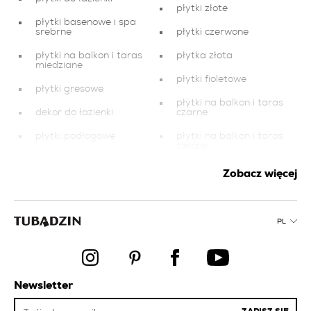
płytki złote
płytki basenowe i spa
srebrne
płytki czerwone
płytki na balkon i taras
płytka złota
miedziane
płytki fioletowe
płytki gresowe
płytki na balkon i taras
dekor do łazienki
czarne
płytki podłogowe
płytki na balkon i taras
zielone
płytki na balkon i taras
grafitowe
balkony płytki
Zobacz więcej
płytki na balkon i taras
płytki łazienkowe białe
złote
płytki basenowe i spa
PL
płytki kuchenne czarne
miedziane
płytki łazienkowe
płytki basenowe i spa
czarne
pomarańczowe
płytki srebrne na
płytki na balkon i taras
Newsletter
balkon i taras
różowe