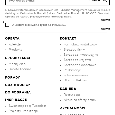
ZAPISZ SIĘ
płytki na balkon i taras
żółte
Administratorem danych osobowych jest Tubądzin Management Group Sp. z o.o. z
siedzibą w Cedrowicach Parceli (adres: Cedrowice Parcela 11, 95-035 Ozorków),
wpisana do rejestru przedsiębiorców Krajowego Rejes...
Rozwiń
Wyrażam dobrowolną zgodę na otrzymyw...
Rozwiń
OFERTA
KONTAKT
Kolekcje
Formularz kontaktowy
Produkty
Siedziby firmy
Sprzedaż inwestycyjna
PROJEKTANCI
Sprzedaż krajowa
Maciej Zień
Sprzedaż eksportowa
Dorota Koziara
Reklamacje
Zgłoś naruszenie
PORADY
Dla architektów
GDZIE KUPIĆ?
KARIERA
DO POBRANIA
Rekrutacja
INSPIRACJE
Aktualne oferty pracy
Świat inspiracji Tubądzin
AKTUALNOŚCI
Projekty i realizacje