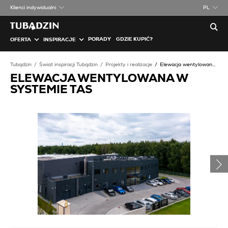
Klienci indywidualni
PL
PORADY
GDZIE KUPIĆ?
OFERTA
INSPIRACJE
Tubądzin
Świat inspiracji Tubądzin
Projekty i realizacje
Elewacja wentylowana w systemie TAS
ELEWACJA WENTYLOWANA W
SYSTEMIE TAS