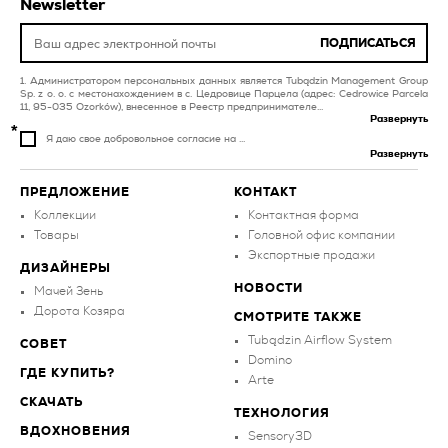
бассейна и спа
Newsletter
золотистая плитка для
плитка для
ванной
ПОДПИСАТЬСЯ
инвестиционных
объектов
красная плитка для
Администратором персональных данных является Tubądzin Management Group
балкона и террасы
Sp. z o. o. с местонахождением в с. Цедровице Парцела (адрес: Cedrowice Parcela
11, 95-035 Ozorków), внесенное в Реестр предпринимателе...
Развернуть
Я даю свое добровольное согласие на ...
Развернуть
ПРЕДЛОЖЕНИЕ
КОНТАКТ
Коллекции
Контактная форма
Товары
Головной офис компании
Экспортные продажи
ДИЗАЙНЕРЫ
НОВОСТИ
Мачей Зень
Дорота Козяра
СМОТРИТЕ ТАКЖЕ
Tubądzin Airflow System
СОВЕТ
Domino
ГДЕ КУПИТЬ?
Arte
СКАЧАТЬ
ТЕХНОЛОГИЯ
ВДОХНОВЕНИЯ
Sensory3D