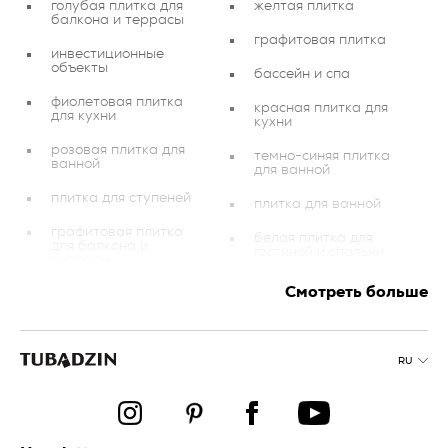
голубая плитка для
желтая плитка
балкона и террасы
графитовая плитка
инвестиционные
объекты
бассейн и спа
фиолетовая плитка
красная плитка для
для кухни
кухни
розовая плитка для
темно-синяя плитка
ванной
для ванной
плитка для ступеней
плитка для ванной
графитовая плитка
белая плитка для
для балкона и
гостиной и спальни
террасы
золотистая плитка для
Смотреть больше
плитка для балконов и
гостиной и спальни
террас
медная плитка
оранжевая плитка для
кухни
RU
голубая плитка
мозаика
черная плитка
оранжевая плитка для
черная плитка для
гостиной и спальни