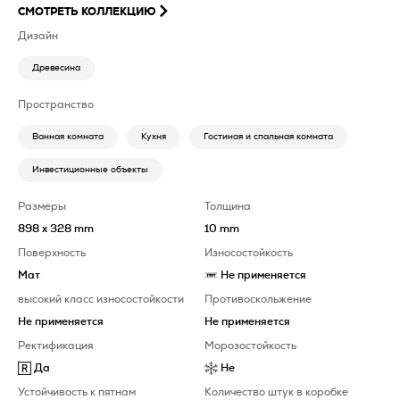
СМОТРЕТЬ КОЛЛЕКЦИЮ
Дизайн
Древесина
Пространство
Ванная комната
Кухня
Гостиная и спальная комната
Инвестиционные объекты
Размеры
Толщина
898 x 328 mm
10 mm
Поверхность
Износостойкость
Мат
Не применяется
высокий класс износостойкости
Противоскольжение
Не применяется
Не применяется
Ректификация
Морозостойкость
Да
Не
Устойчивость к пятнам
Количество штук в коробке