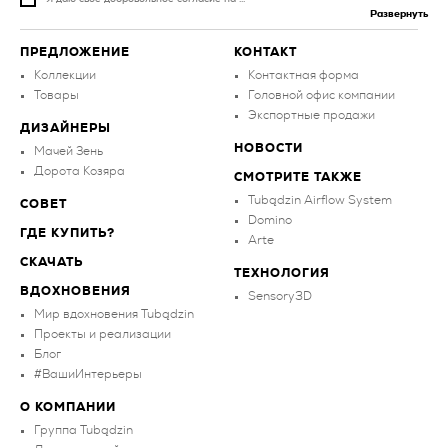
Развернуть
ПРЕДЛОЖЕНИЕ
КОНТАКТ
Коллекции
Контактная форма
Товары
Головной офис компании
Экспортные продажи
ДИЗАЙНЕРЫ
НОВОСТИ
Мачей Зень
Дорота Козяра
СМОТРИТЕ ТАКЖЕ
Tubądzin Airflow System
СОВЕТ
Domino
ГДЕ КУПИТЬ?
Arte
СКАЧАТЬ
ТЕХНОЛОГИЯ
ВДОХНОВЕНИЯ
Sensory3D
Мир вдохновения Tubądzin
Проекты и реализации
Блог
#ВашиИнтерьеры
О КОМПАНИИ
Группа Tubądzin