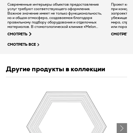
Современные интерьеры объектов предоставления
Проект котт
услуг требуют соответствующего оформления.
при конкурс
Важное значение имеет не только функциональность,
запроектиро
но и общая атмосфера, создаваемая благодаря
убежищем, п
правильному подбору оборудования и отделочных
мира, спрят
материалов. В стоматологической клинике «Melon
или поработ
Clinic» в городе Серадз решили сделать ставку на
проектирова
СМОТРЕТЬ
СМОТРЕТЬ
проверенную керамическую плитку наивысшего
распределен
качества от Группы Tubądzin.
обеспечивае
СМОТРЕТЬ ВСЕ
авторы испо
Terra by Do
создания - 
Другие продукты в коллекции