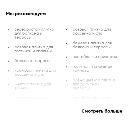
Мы рекомендуем
серебристая плитка
розовая плитка для
для балкона и
бассейна и спа
террасы
бежевая плитка для
розовая плитка для
балкона и террасы
гостиной и спальни
вестибюль и прихожая
балкон и терраса
гостиная и спальная
кремовая плитка для
комната
бассейна и спа
разноцветная плитка
желтая плитка для
для балкона и
ванной
террасы
фиолетовая плитка
серебреная плитка
коричневая плитка для
черная плитка для
Смотреть больше
ванной
балкона и террасы
белая плитка для
ванная комната
балкона и террасы