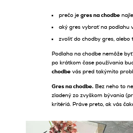
prečo je
gres na chodbe
najle
aký gres vybrať na podlahu 
zvoliť do chodby gres, alebo 
Podlaha na chodbe nemôže byť z 
po krátkom čase používania bud
chodbe
vás pred takýmito prob
Gres na chodbe.
Bez neho to nep
zladený zo zvyškom bývania (pr
kritériá. Práve preto, ak vás č