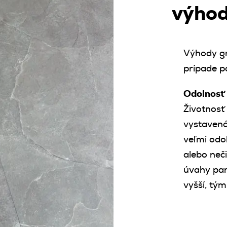
výhod
Výhody gr
prípade p
Odolnosť 
Životnosť
vystavená
veľmi odo
alebo neč
úvahy par
vyšší, tým