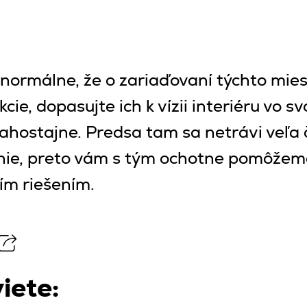
normálne, že o zariaďovaní týchto mies
kcie, dopasujte ich k vízii interiéru vo 
ľahostajne. Predsa tam sa netrávi veľa 
denie, preto vám s tým ochotne pomôže
ím riešením.
iete: