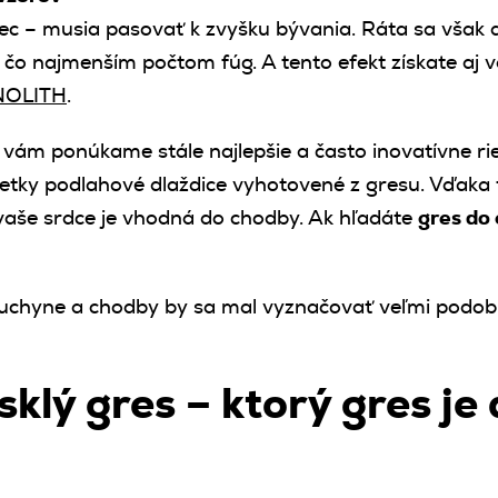
c – musia pasovať k zvyšku bývania. Ráta sa však 
 čo najmenším počtom fúg. A tento efekt získate aj
ONOLITH
.
y vám ponúkame stále najlepšie a často inovatívne rie
šetky podlahové dlaždice vyhotovené z gresu. Vďak
la vaše srdce je vhodná do chodby. Ak hľadáte
gres do
 kuchyne a chodby by sa mal vyznačovať veľmi podob
sklý gres – ktorý gres je