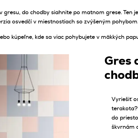
v gresu, do chodby siahnite po matnom grese. Ten je
erzia osvedčí v miestnostiach so zvýšeným pohybom
alebo kúpeľne, kde sa viac pohybujete v mäkkých pap
Gres 
chod
Vyriešiť 
terakota?
do priest
škvrnám a 