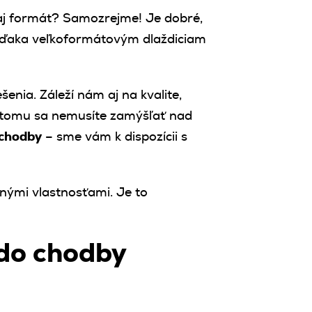
aj formát? Samozrejme! Je dobré,
 vďaka veľkoformátovým dlaždiciam
šenia. Záleží nám aj na kvalite,
a tomu sa nemusíte zamýšľať nad
 chodby
– sme vám k dispozícii s
nými vlastnosťami. Je to
 do chodby