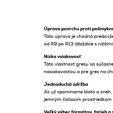
Úprava povrchu proti pošmykn
Táto úprava je vhodná predovš
od R9 po R13 (dlaždice s nižší
Nízka vsiakavosť
Táto vlastnosť gresu sa súčasn
nasiakavosťou a pre gres na c
Jednoduchá údržba
Ak už spomíname blato a sneh, d
jemným čistiacim prostriedkom 
Veľký výber formátov, farieb a