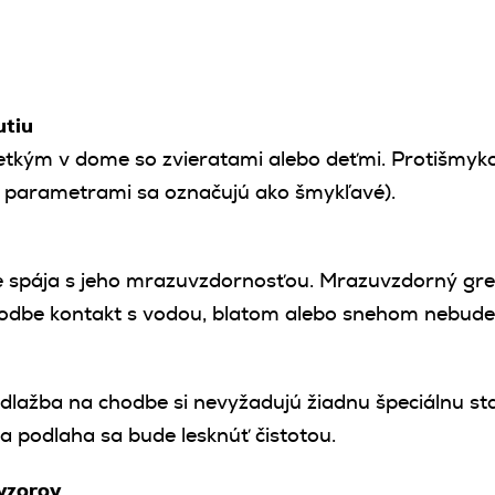
utiu
etkým v dome so zvieratami alebo deťmi. Protišmyk
mi parametrami sa označujú ako šmykľavé).
e spája s jeho mrazuvzdornosťou. Mrazuvzdorný gre
hodbe kontakt s vodou, blatom alebo snehom nebude
lažba na chodbe si nevyžadujú žiadnu špeciálnu star
a podlaha sa bude lesknúť čistotou.
 vzorov