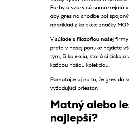
Farby a vzory sú samozrejmá ve
aby gres na chodbe bol spájaný
napríklad z
kolekcie značky M
V súlade s filozofiou našej firm
preto v našej ponuke nájdete v
tým, či kolekcia, ktorá si získa
každou našou kolekciou.
Pamätajte aj na to, že gres do
vyžadujúci priestor.
Matný alebo le
najlepší?