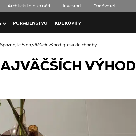
Architekti a dizajnéri
Investori
Dodávateľ
PORADENSTVO
KDE KÚPIŤ?
E
Spoznajte 5 najväčších výhod gresu do chodby
NAJVÄČŠÍCH VÝHOD