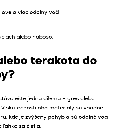
 oveľa viac odolný voči
.
učiach alebo naboso.
alebo terakota do
by?
ostáva ešte jednu dilemu – gres alebo
 V skutočnosti oba materiály sú vhodné
oru, kde je zvýšený pohyb a sú odolné voči
ľahko sa čistia.