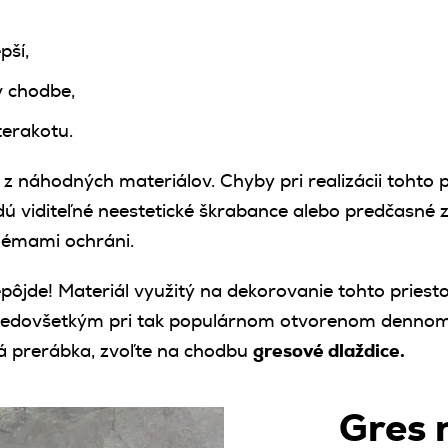
pší,
v chodbe,
terakotu.
náhodných materiálov. Chyby pri realizácii tohto p
ú viditeľné neestetické škrabance alebo predčasné
lémami ochráni.
ôjde! Materiál využitý na dekorovanie tohto priestor
edovšetkým pri tak populárnom otvorenom dennom pr
aká prerábka, zvoľte na chodbu
gresové dlaždice.
Gres 