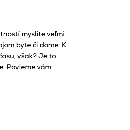
tností myslíte veľmi
svojom byte či dome. K
času, však? Je to
me. Povieme vám