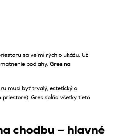
riestoru sa veľmi rýchlo ukážu. Už
 zmatnenie podlahy.
Gres na
u musí byť trvalý, estetický a
iestore). Gres spĺňa všetky tieto
na chodbu – hlavné