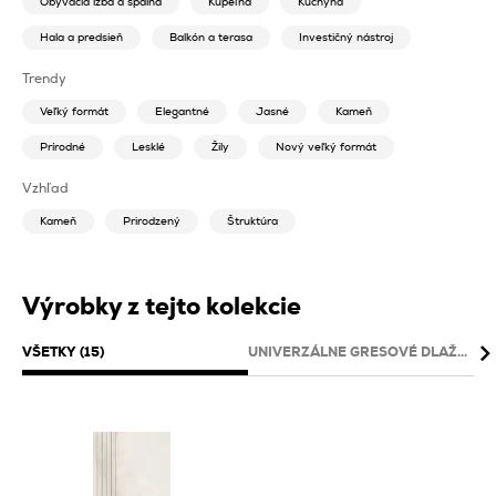
Obývacia izba a spálňa
Kúpeľňa
Kuchyňa
Hala a predsieň
Balkón a terasa
Investičný nástroj
Trendy
Veľký formát
Elegantné
Jasné
Kameň
Prírodné
Lesklé
Žily
Nový veľký formát
Vzhľad
Kameň
Prirodzený
Štruktúra
Výrobky z tejto kolekcie
VŠETKY (15)
UNIVERZÁLNE GRESOVÉ DLAŽD
DO