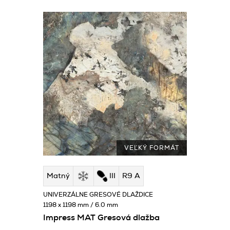
VEĽKÝ FORMÁT
Matný
III
R9 A
UNIVERZÁLNE GRESOVÉ DLAŽDICE
1198 x 1198 mm / 6.0 mm
Impress MAT Gresová dlažba