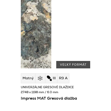
VEĽKÝ FORMÁT
Matný
III
R9 A
UNIVERZÁLNE GRESOVÉ DLAŽDICE
2748 x 1198 mm / 6.0 mm
Impress MAT Gresová dlažba