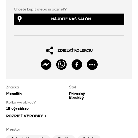
Chcete kúpiť alebo si pozrieť?
NÁJDITE NÁŠ SALÓN
ZDIEĽAŤ KOLEKCIU
Značka
Štýl
Monolith
Prírodný
Klasický
Koľko výrobkov?
15
výrobkov
POZRIEŤ VÝROBKY
Priestor