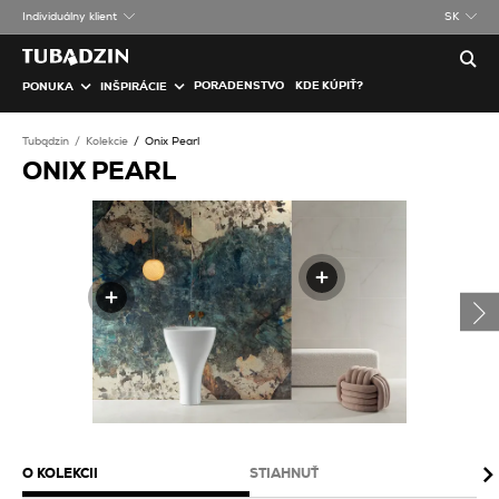
Individuálny klient
SK
PORADENSTVO
KDE KÚPIŤ?
PONUKA
INŠPIRÁCIE
Tubądzin
Kolekcie
Onix Pearl
ONIX PEARL
O KOLEKCII
STIAHNUŤ
BA