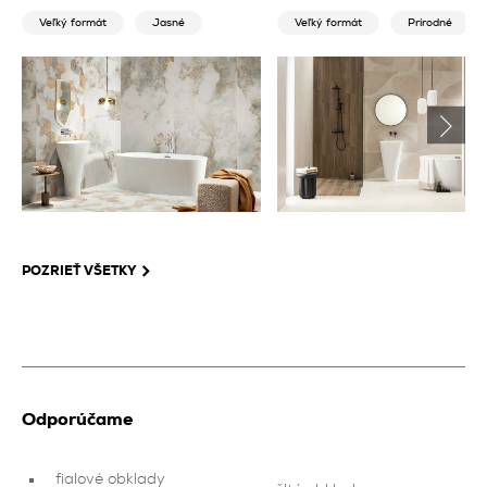
Veľký formát
Jasné
Veľký formát
Prírodné
POZRIEŤ VŠETKY
Odporúčame
fialové obklady