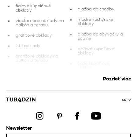
fialové kúpeľňové
dlažba do chodby
obklady
modré kuchynské
viacfarebné obklady na
obklady
balkón a terasu
dlažba do obývačky a
grafitové obklady
spálne
žlté obklady
béžové kúpeľňové
obklady
oranžové obklady na
balkón a terasu
šedé kúpeľňové
obklady
obklady na stenu
hnedé kuchynské
Pozrieť viac
béžové obklady do
obklady
obývacej izby a spálne
modré obklady do
tmavomodré
obývacej izby a spálne
kúpeľňové obklady
SK
viacfarebné kúpeľňové
čierne kúpeľňové
obklady
obklady
modré kúpeľňové
dlažba na schody
obklady
Newsletter
grafitové kúpeľňové
hnedé obklady