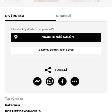
O VÝROBKU
STIAHNUŤ
Chcete kúpiť alebo si pozrieť?
NÁJDITE NÁŠ SALÓN
KARTA PRODUKTU PDF
ZDIEĽAŤ
Typ výrobku
Dekorácie
POZRIEŤ
DEKORÁCIE