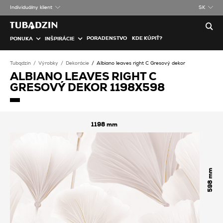
Individuálny klient
SK
PORADENSTVO
KDE KÚPIŤ?
PONUKA
INŠPIRÁCIE
Tubądzin
Výrobky
Dekorácie
Albiano leaves right C Gresový dekor
ALBIANO LEAVES RIGHT C
GRESOVÝ DEKOR 1198X598
1198
598