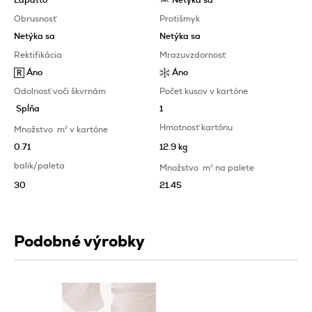
Obrusnosť
Protišmyk
Netýka sa
Netýka sa
Rektifikácia
Mrazuvzdornosť
Áno
Áno
Odolnosť voči škvrnám
Počet kusov v kartóne
Spĺňa
1
Hmotnosť kartónu
Množstvo
m
2
v kartóne
0.71
12.9 kg
balik/paleta
Množstvo
m
2
na palete
30
21.45
Podobné výrobky