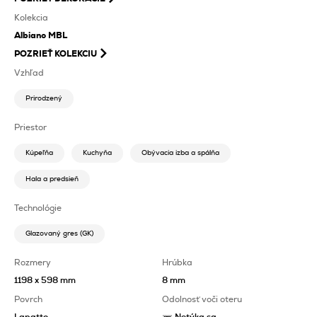
Kolekcia
Albiano MBL
POZRIEŤ KOLEKCIU
Vzhľad
Prirodzený
Priestor
Kúpeľňa
Kuchyňa
Obývacia izba a spálňa
Hala a predsieň
Technológie
Glazovaný gres (GK)
Rozmery
Hrúbka
1198 x 598 mm
8 mm
Povrch
Odolnosť voči oteru
Lapatto
Netýka sa