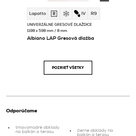
Lapatto
IV
R9
UNIVERZÁLNE GRESOVÉ DLAŽDICE
1198 x 598 mm / 8 mm
Albiano LAP Gresová dlažba
POZRIEŤ VŠETKY
Odporúčame
tmavomodré obklady
čierne obklady na
na balkón a terasu
balkón a terasu