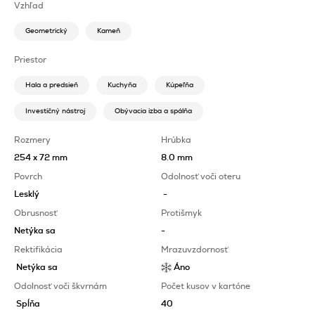
Vzhľad
Geometrický
Kameň
Priestor
Hala a predsieň
Kuchyňa
Kúpeľňa
Investičný nástroj
Obývacia izba a spálňa
Rozmery
Hrúbka
254 x 72 mm
8.0 mm
Povrch
Odolnosť voči oteru
Lesklý
-
Obrusnosť
Protišmyk
Netýka sa
-
Rektifikácia
Mrazuvzdornosť
Netýka sa
Áno
Odolnosť voči škvrnám
Počet kusov v kartóne
Spĺňa
40