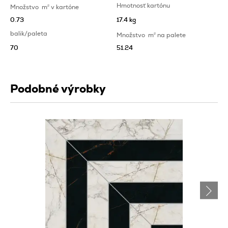
Hmotnosť kartónu
Množstvo
m
2
v kartóne
0.73
17.4 kg
balik/paleta
Množstvo
m
2
na palete
70
51.24
Podobné výrobky