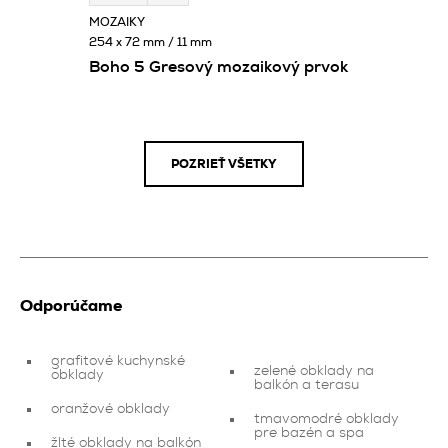
MOZAIKY
254 x 72 mm / 11 mm
Boho 5 Gresový mozaikový prvok
POZRIEŤ VŠETKY
Odporúčame
grafitové kuchynské
zelené obklady na
obklady
balkón a terasu
oranžové obklady
tmavomodré obklady
pre bazén a spa
žlté obklady na balkón