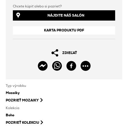
Chcete kúpiť alebo si pozrieť?
NÁJDITE NÁŠ SALÓN
KARTA PRODUKTU PDF
ZDIEĽAŤ
Typ výrobku
Mozaiky
POZRIEŤ
MOZAIKY
Kolekcia
Boho
POZRIEŤ KOLEKCIU