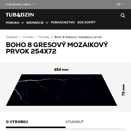
Individuálny klient
SK
PORADENSTVO
KDE KÚPIŤ?
PONUKA
INŠPIRÁCIE
Tubądzin
Výrobky
Mozaiky
Boho 8 Gresový mozaikový prvok
BOHO 8 GRESOVÝ MOZAIKOVÝ
PRVOK 254X72
254
72
O VÝROBKU
STIAHNUŤ