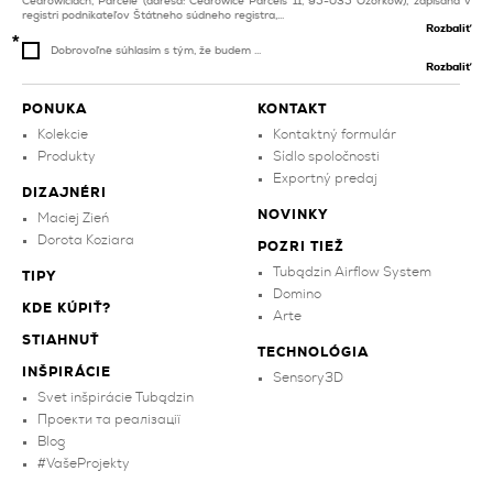
Cedrowiciach, Parcele (adresa: Cedrowice Parcels 11, 95-035 Ozorków), zapísaná v
registri podnikateľov Štátneho súdneho registra,...
Rozbaliť
Dobrovoľne súhlasím s tým, že budem ...
Rozbaliť
PONUKA
KONTAKT
Kolekcie
Kontaktný formulár
Produkty
Sídlo spoločnosti
Exportný predaj
DIZAJNÉRI
NOVINKY
Maciej Zień
Dorota Koziara
POZRI TIEŽ
Tubądzin Airflow System
TIPY
Domino
KDE KÚPIŤ?
Arte
STIAHNUŤ
TECHNOLÓGIA
INŠPIRÁCIE
Sensory3D
Svet inšpirácie Tubądzin
Проекти та реалізації
Blog
#VašeProjekty