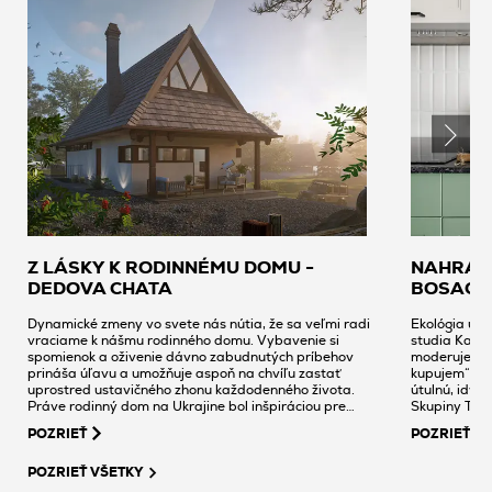
Z LÁSKY K RODINNÉMU DOMU -
NAHRÁVA
DEDOVA CHATA
BOSACK
Dynamické zmeny vo svete nás nútia, že sa veľmi radi
Ekológia urč
vraciame k nášmu rodinného domu. Vybavenie si
studia Katar
spomienok a oživenie dávno zabudnutých príbehov
moderuje pro
prináša úľavu a umožňuje aspoň na chvíľu zastať
kupujem“, zvo
uprostred ustavičného zhonu každodenného života.
útulnú, idyl
Práve rodinný dom na Ukrajine bol inšpiráciou pre
Skupiny Tub
Yuliu Podolets k revitalizácii chaty svojho starého otca,
POZRIEŤ
POZRIEŤ
v ktorej spojila minulosť so súčasnosťou.
POZRIEŤ VŠETKY