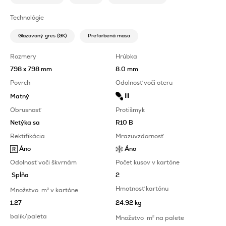
Technológie
Glazovaný gres (GK)
Prefarbená masa
Rozmery
Hrúbka
798 x 798 mm
8.0 mm
Povrch
Odolnosť voči oteru
III
Matný
Obrusnosť
Protišmyk
Netýka sa
R10 B
Rektifikácia
Mrazuvzdornosť
Áno
Áno
Odolnosť voči škvrnám
Počet kusov v kartóne
Spĺňa
2
Hmotnosť kartónu
Množstvo
m
2
v kartóne
1.27
24.92 kg
balik/paleta
Množstvo
m
2
na palete