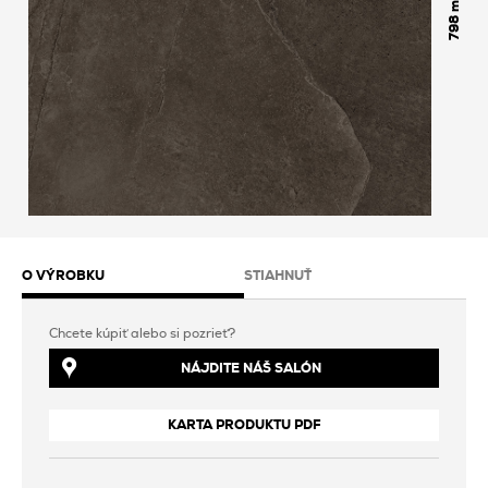
798
O VÝROBKU
STIAHNUŤ
Chcete kúpiť alebo si pozrieť?
NÁJDITE NÁŠ SALÓN
KARTA PRODUKTU PDF