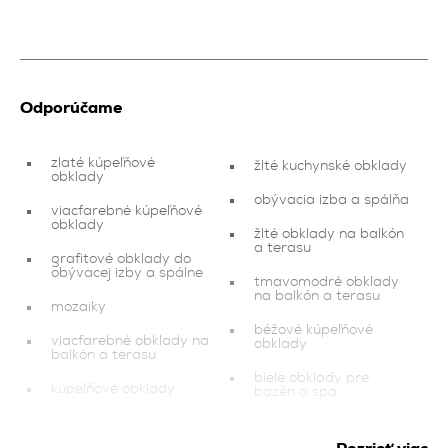
Odporúčame
zlaté kúpeľňové
žlté kuchynské obklady
obklady
obývacia izba a spálňa
viacfarebné kúpeľňové
obklady
žlté obklady na balkón
a terasu
grafitové obklady do
obývacej izby a spálne
tmavomodré obklady
na balkón a terasu
mozaiky
béžové kúpeľňové
viacfarebné obklady na
obklady
balkón a terasu
biele obklady pre
kúpeľňové obklady
bazén a spa
fasáda
medené kuchynské
obklady