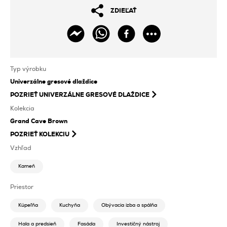
ZDIEĽAŤ
Typ výrobku
Univerzálne gresové dlaždice
POZRIEŤ
UNIVERZÁLNE GRESOVÉ DLAŽDICE
Kolekcia
Grand Cave Brown
POZRIEŤ KOLEKCIU
Vzhľad
Kameň
Priestor
Kúpeľňa
Kuchyňa
Obývacia izba a spálňa
Hala a predsieň
Fasáda
Investičný nástroj