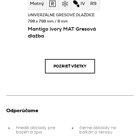
Matný
IV
R9
UNIVERZÁLNE GRESOVÉ DLAŽDICE
798 x 798 mm / 8 mm
Mantigo ivory MAT Gresová
dlažba
POZRIEŤ VŠETKY
Odporúčame
hnedé obklady pre
čierne obklady na
bazén a spa
balkón a terasu