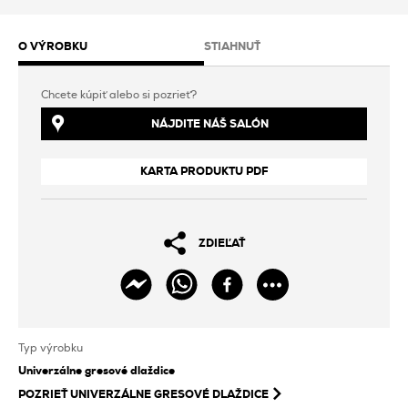
O VÝROBKU
STIAHNUŤ
Chcete kúpiť alebo si pozrieť?
NÁJDITE NÁŠ SALÓN
KARTA PRODUKTU PDF
ZDIEĽAŤ
Typ výrobku
Univerzálne gresové dlaždice
POZRIEŤ
UNIVERZÁLNE GRESOVÉ DLAŽDICE