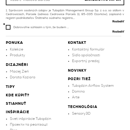
zelené obklady na
balkón a terasu
Správcom osobných údajov je Tubądzin Management Group Sp. z o.o. so sídlom v
Cedrowiciach, Parcele (adresa: Cedrowice Parcels 11, 95-035 Ozorków), zapísaná v
registri podnikateľov Štátneho súdneho registra,...
Rozbaliť
Dobrovoľne súhlasím s tým, že budem ...
Rozbaliť
PONUKA
KONTAKT
Kolekcie
Kontaktný formulár
Produkty
Sídlo spoločnosti
Exportný predaj
DIZAJNÉRI
NOVINKY
Maciej Zień
Dorota Koziara
POZRI TIEŽ
Tubądzin Airflow System
TIPY
Domino
KDE KÚPIŤ?
Arte
STIAHNUŤ
TECHNOLÓGIA
INŠPIRÁCIE
Sensory3D
Svet inšpirácie Tubądzin
Проекти та реалізації