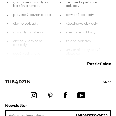
grafitové obklady na
béžové kúpeľňové
balkón a terasu
obklady
plavecký bazén a spa
červené obklady
čierne obklady
kúpeľňové obklady
obklady na stenu
krémové obklady
čierne kuchynské
zelené obklady
obklady
univerzálne gresové
šedé kuchynské
dlaždice
obklady
dokončovacie prvky
Pozrieť viac
krémové obklady na
balkón a terasu
oranžové obklady
ružové obklady do
zlaté obklady na
obývacej izby a spálne
SK
balkón a terasu
bazénová dlažba
oranžové obklady do
obývacej izby a spálne
béžové obklady pre
bazén a spa
medené obklady pre
Newsletter
bazén a spa
grafitové obklady pre
bazén a spa
ZAREGISTROVAŤ SA