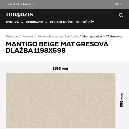
Individuálny klient
SK
PORADENSTVO
KDE KÚPIŤ?
PONUKA
INŠPIRÁCIE
Tubądzin
Výrobky
Univerzálne gresové dlaždice
Mantigo beige MAT Gresová dlažba
MANTIGO BEIGE MAT GRESOVÁ
DLAŽBA 1198X598
1198
598