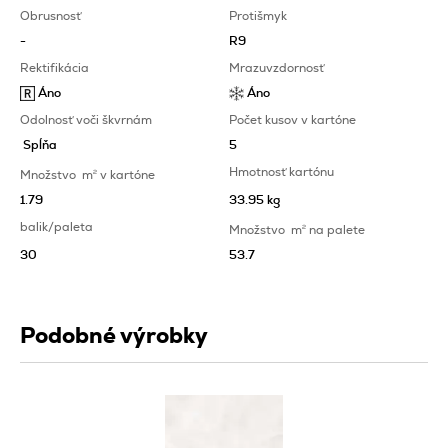
Obrusnosť
Protišmyk
-
R9
Rektifikácia
Mrazuvzdornosť
Áno
Áno
Odolnosť voči škvrnám
Počet kusov v kartóne
Spĺňa
5
Hmotnosť kartónu
Množstvo
m
2
v kartóne
1.79
33.95 kg
balik/paleta
Množstvo
m
2
na palete
30
53.7
Podobné výrobky