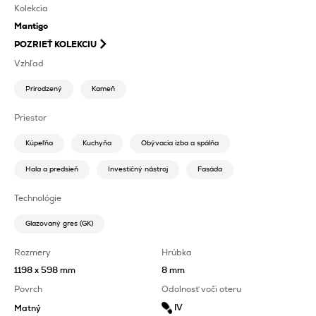
Kolekcia
Mantigo
POZRIEŤ KOLEKCIU
Vzhľad
Prirodzený
Kameň
Priestor
Kúpeľňa
Kuchyňa
Obývacia izba a spálňa
Hala a predsieň
Investičný nástroj
Fasáda
Technológie
Glazovaný gres (GK)
Rozmery
Hrúbka
1198 x 598 mm
8 mm
Povrch
Odolnosť voči oteru
IV
Matný