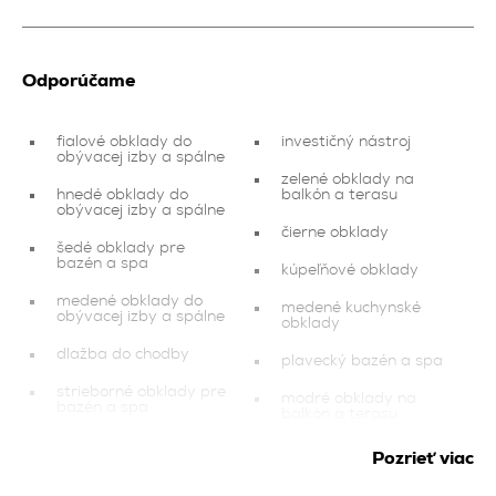
Odporúčame
fialové obklady do
investičný nástroj
obývacej izby a spálne
zelené obklady na
hnedé obklady do
balkón a terasu
obývacej izby a spálne
čierne obklady
šedé obklady pre
bazén a spa
kúpeľňové obklady
medené obklady do
medené kuchynské
obývacej izby a spálne
obklady
dlažba do chodby
plavecký bazén a spa
strieborné obklady pre
modré obklady na
bazén a spa
balkón a terasu
žlté obklady na balkón
grafitové kúpeľňové
Pozrieť viac
a terasu
obklady