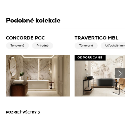
Podobné kolekcie
CONCORDE PGC
TRAVERTIGO MBL
Tónované
Prírodné
Tónované
Ušľachtilý kameň
ODPORÚČANÉ
POZRIEŤ VŠETKY