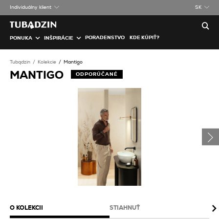
Individuálny klient
SK
PORADENSTVO
KDE KÚPIŤ?
PONUKA
INŠPIRÁCIE
Tubądzin
Kolekcie
Mantigo
MANTIGO
ODPORÚČANÉ
O KOLEKCII
STIAHNUŤ
BA