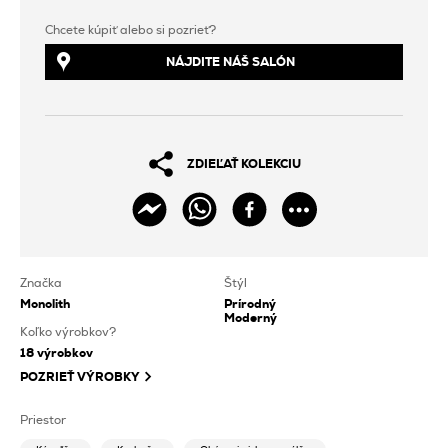
Chcete kúpiť alebo si pozrieť?
NÁJDITE NÁŠ SALÓN
ZDIEĽAŤ KOLEKCIU
Značka
Štýl
Monolith
Prírodný
Moderný
Koľko výrobkov?
18
výrobkov
POZRIEŤ VÝROBKY
Priestor