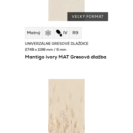
VEĽKÝ FORMÁT
Matný
IV
R9
UNIVERZÁLNE GRESOVÉ DLAŽDICE
2748 x 1198 mm / 6 mm
Mantigo ivory MAT Gresová dlažba