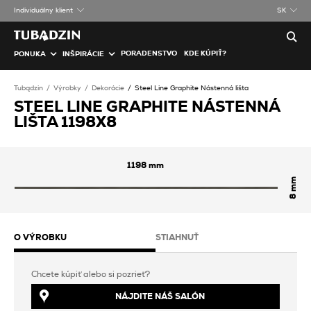
Individuálny klient
SK
PORADENSTVO
KDE KÚPIŤ?
PONUKA
INŠPIRÁCIE
Tubądzin
Výrobky
Dekorácie
Steel Line Graphite Nástenná lišta
STEEL LINE GRAPHITE NÁSTENNÁ
LIŠTA 1198X8
1198
8
O VÝROBKU
STIAHNUŤ
Chcete kúpiť alebo si pozrieť?
NÁJDITE NÁŠ SALÓN