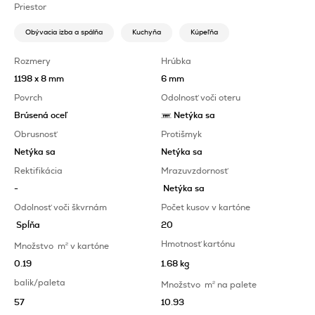
Priestor
Obývacia izba a spálňa
Kuchyňa
Kúpeľňa
Rozmery
Hrúbka
1198 x 8 mm
6 mm
Povrch
Odolnosť voči oteru
Brúsená oceľ
Netýka sa
Obrusnosť
Protišmyk
Netýka sa
Netýka sa
Rektifikácia
Mrazuvzdornosť
-
Netýka sa
Odolnosť voči škvrnám
Počet kusov v kartóne
Spĺňa
20
Hmotnosť kartónu
Množstvo
m
2
v kartóne
0.19
1.68 kg
balik/paleta
Množstvo
m
2
na palete
57
10.93