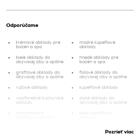
Odporúčame
krémové obklady pre
modré kúpeľňové
bazén a spa
obklady
biele obklady do
hnedé obklady pre
obývacej izby a spálne
bazén a spa
grafitové obklady do
fialové obklady do
obývacej izby a spálne
obývacej izby a spálne
ružové obklady
kúpeľňové obklady
viacfarebné kuchynské
zlaté obklady do
obklady
obývacej izby a spálne
tmavomodré
biele kúpeľňové
kúpeľňové obklady
obklady
krémové obklady na
balkón a terasa
Pozrieť viac
balkón a terasu
grafitové kuchynské