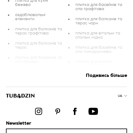
плитка для кухні
бежева
плитка для басейнів та
спа графітова
оздоблювальні
елементи
плитка для балконів та
терас чорн
плитка для балконів та
терас графітова
плитка для вітальні та
спальні мідна
плитка для балконів та
терас
плитка для басейнів та
спа помаранчева
плитка для басейнів та
спа бежева
плитка для ванної
кімнати зелена
плитка для вітальні та
Подивись більше
спальні срібна
плитка для балконів та
терас коричнева
плитка золота
плитка для балконів та
терас червона
плитка для басейнів та
UA
спа коричнева
керамогранітна
плитка універсальна
плитка для вітальні та
спальні сіра
плитка для басейнів та
Newsletter
спа кремова
плитка для вітальні та
спальні зелена