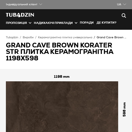
Iндивідуальний клієнт
UA
ПОРАДИ
ДЕ КУПИТИ?
ПРОПОЗИЦІЯ
НАДИХАЮЧІ ПРИКЛАДИ
Tubądzin
Вироби
Керамогранітна плитка універсальна
Grand Cave Brown koraTER STR Плитка керамогранітна
GRAND CAVE BROWN KORATER
STR ПЛИТКА КЕРАМОГРАНІТНА
1198X598
1198
598