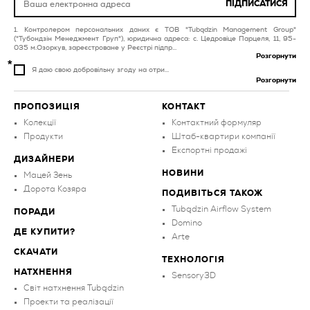
плитка для балконів та
ПІДПИСАТИСЯ
терас фіолетова
плитка коричнева
Контролером персональних даних є ТОВ "Tubądzin Management Group"
плитка для кухні
плитка для кухні жовта
("Тубондзін Менеджмент Груп"), юридична адреса: с. Цедровіце Парцеля, 11, 95-
золота
035 м.Озоркув, зареєстроване у Реєстрі підпр...
Розгорнути
Я даю свою добровільну згоду на отри...
Розгорнути
ПРОПОЗИЦІЯ
КОНТАКТ
Колекції
Контактний формуляр
Продукти
Штаб-квартири компанії
Експортні продажі
ДИЗАЙНЕРИ
НОВИНИ
Мацей Зень
Дорота Козяра
ПОДИВІТЬСЯ ТАКОЖ
Tubądzin Airflow System
ПОРАДИ
Domino
ДЕ КУПИТИ?
Arte
СКАЧАТИ
ТЕХНОЛОГІЯ
НАТХНЕННЯ
Sensory3D
Світ натхнення Tubądzin
Проекти та реалізації