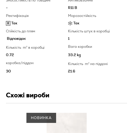
Зносостійкість по товщині
Антиковзання
-
R11 B
Ректифікація
Морозостійкість
Так
Так
Стійкість до плям
Кількість штук в коробці
Відповідає
1
Вага коробки
Кількість
m
2
в коробці
0.72
33.2 kg
коробка/піддон
Кількість
m
2
на піддоні
30
21.6
Схожі вироби
НОВИНКА