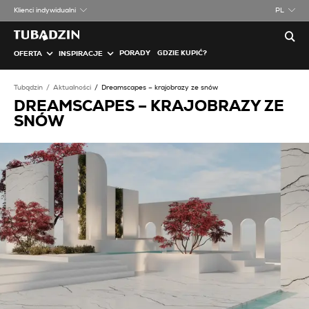
Klienci indywidualni
PL
PORADY
GDZIE KUPIĆ?
OFERTA
INSPIRACJE
Tubądzin
Aktualności
Dreamscapes – krajobrazy ze snów
DREAMSCAPES – KRAJOBRAZY ZE
SNÓW