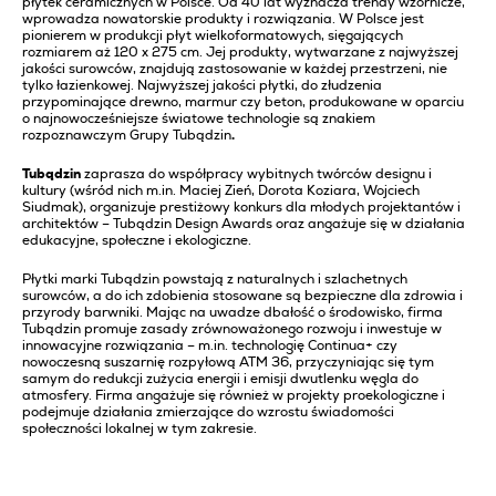
płytek ceramicznych w Polsce. Od 40 lat wyznacza trendy wzornicze,
wprowadza nowatorskie produkty i rozwiązania. W Polsce jest
pionierem w produkcji płyt wielkoformatowych, sięgających
rozmiarem aż 120 x 275 cm. Jej produkty, wytwarzane z najwyższej
jakości surowców, znajdują zastosowanie w każdej przestrzeni, nie
tylko łazienkowej. Najwyższej jakości płytki, do złudzenia
przypominające drewno, marmur czy beton, produkowane w oparciu
o najnowocześniejsze światowe technologie są znakiem
rozpoznawczym Grupy Tubądzin
.
Tubądzin
zaprasza do współpracy wybitnych twórców designu i
kultury (wśród nich m.in. Maciej Zień, Dorota Koziara, Wojciech
Siudmak), organizuje prestiżowy konkurs dla młodych projektantów i
architektów – Tubądzin Design Awards oraz angażuje się w działania
edukacyjne, społeczne i ekologiczne.
Płytki marki Tubądzin powstają z naturalnych i szlachetnych
surowców, a do ich zdobienia stosowane są bezpieczne dla zdrowia i
przyrody barwniki. Mając na uwadze dbałość o środowisko, firma
Tubądzin promuje zasady zrównoważonego rozwoju i inwestuje w
innowacyjne rozwiązania – m.in. technologię Continua+ czy
nowoczesną suszarnię rozpyłową ATM 36, przyczyniając się tym
samym do redukcji zużycia energii i emisji dwutlenku węgla do
atmosfery. Firma angażuje się również w projekty proekologiczne i
podejmuje działania zmierzające do wzrostu świadomości
społeczności lokalnej w tym zakresie.