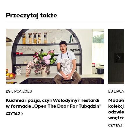
Przeczytaj także
29 LIPCA 2026
23 LIPCA 2
Kuchnia i pasja, czyli Wołodymyr Testardi
Modułowa 
w formacie „Open The Door For Tubądzin”
kolekcj
odzwierc
CZYTAJ
wnętrz
CZYTAJ