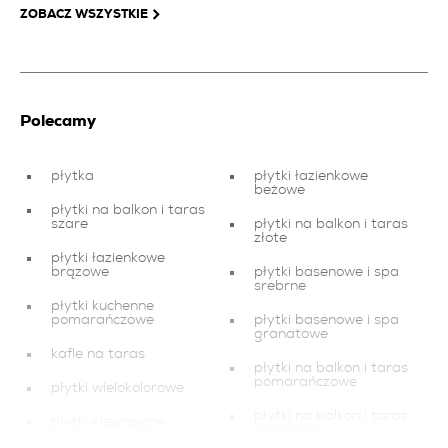
ZOBACZ WSZYSTKIE
Polecamy
płytka
płytki łazienkowe
beżowe
płytki na balkon i taras
szare
płytki na balkon i taras
złote
płytki łazienkowe
brązowe
płytki basenowe i spa
srebrne
płytki kuchenne
pomarańczowe
płytki basenowe i spa
granatowe
kafle na taras
płytki na balkon i taras
pomarańczowe
płytki wielokolorowe
płytki na balkon i taras
płytki elewacyjne
czerwone