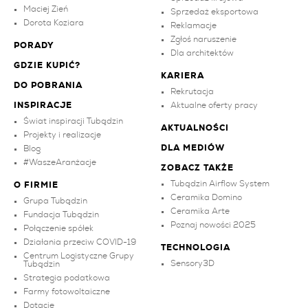
Maciej Zień
Sprzedaż eksportowa
Dorota Koziara
Reklamacje
Zgłoś naruszenie
PORADY
Dla architektów
GDZIE KUPIĆ?
KARIERA
DO POBRANIA
Rekrutacja
INSPIRACJE
Aktualne oferty pracy
Świat inspiracji Tubądzin
AKTUALNOŚCI
Projekty i realizacje
DLA MEDIÓW
Blog
#WaszeAranżacje
ZOBACZ TAKŻE
Tubądzin Airflow System
O FIRMIE
Ceramika Domino
Grupa Tubądzin
Ceramika Arte
Fundacja Tubądzin
Poznaj nowości 2025
Połączenie spółek
Działania przeciw COVID-19
TECHNOLOGIA
Centrum Logistyczne Grupy
Sensory3D
Tubądzin
Strategia podatkowa
Farmy fotowoltaiczne
Dotacje