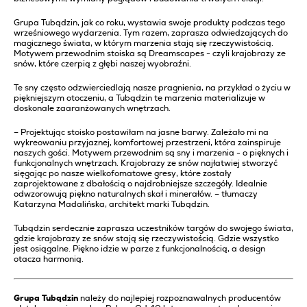
Grupa Tubądzin, jak co roku, wystawia swoje produkty podczas tego
wrześniowego wydarzenia. Tym razem, zaprasza odwiedzających do
magicznego świata, w którym marzenia stają się rzeczywistością.
Motywem przewodnim stoiska są Dreamscapes - czyli krajobrazy ze
snów, które czerpią z głębi naszej wyobraźni.
Te sny często odzwierciedlają nasze pragnienia, na przykład o życiu w
piękniejszym otoczeniu, a Tubądzin te marzenia materializuje w
doskonale zaaranżowanych wnętrzach.
– Projektując stoisko postawiłam na jasne barwy. Zależało mi na
wykreowaniu przyjaznej, komfortowej przestrzeni, która zainspiruje
naszych gości. Motywem przewodnim są sny i marzenia - o pięknych i
funkcjonalnych wnętrzach. Krajobrazy ze snów najłatwiej stworzyć
sięgając po nasze wielkofomatowe gresy, które zostały
zaprojektowane z dbałością o najdrobniejsze szczegóły. Idealnie
odwzorowują piękno naturalnych skał i minerałów. – tłumaczy
Katarzyna Madalińska, architekt marki Tubądzin.
Tubądzin serdecznie zaprasza uczestników targów do swojego świata,
gdzie krajobrazy ze snów stają się rzeczywistością. Gdzie wszystko
jest osiągalne. Piękno idzie w parze z funkcjonalnością, a design
otacza harmonią.
Grupa Tubądzin
należy do najlepiej rozpoznawalnych producentów