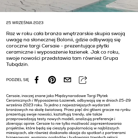
25 WRZEŚNIA 2023
Raz w roku cała branża wnętrzarskie skupia swoją
uwagę na słonecznej Bolonii, gdzie odbywają się
coroczne targi Cersaie - prezentujące płytki
ceramiczne i wyposażenie łazienek. Jak co roku,
swoje nowości przedstawia tam również Grupa
Tubądzin.
PODZIEL SIĘ
Cersaie, inaczej znane jako Międzynarodowe Targi Płytek
Ceramicznych i Wyposażenia Łazienek, odbywają się w dniach 25-29
września 2023 roku. To jedno z najważniejszych wydarzeń
branżowych na skalę światową. Przez pięć dni główni gracze na rynku
prezentują swoje nowości, kształtują trendy, ale także
przeprowadzają testy nowych modeli, analizują preferencje i
zbierając opinie. Cersaie to nie tylko możliwość zaprezentowania
projektów, które będą się cieszyły popularnością w najbliższych
miesiącach, ale również doskonała okazja do spotkań z partnerami
biznesowymi, wymiany poglądów i budowania trwałych relacji.