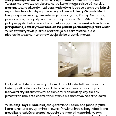
Tworzą malowniczą strukturę, na tle której mogą zaistnieć morskie,
marynistyczne akcenty – zdjęcia, widokówki, będące pamiątką letnich
wyjazdów lub ich miłą zapowiedzią. Z kolei w kolekcji
Organic Matt
biel przyjmuje prostą, niekiedy wręcz ascetyczną formę. Naturalną
powierzchnię białej płytki strukturalnej Organic Matt White 2 STR
pokrywają delikatne wyżłobienia, układające się w
cienkie linie, które
przypominają wzory tworzące się na piasku poruszanym przez wiatr
.
W ich towarzystwie pięknie prezentują się ceramiczne, biało-
niebieskie wazony, które nawiązują do kolorystyki morza.
Biel jest nie tylko znakomitym tłem dla mebli i dodatków, może też
ładnie podkreślić i podbić inne kolory. W zestawieniu z ciepłymi
barwami czy intensywnymi odcieniami niebieskiego czy zieleni,
przestrzeń nabierze charakteru i stanie się domową, zaciszną oazą.
W kolekcji
Royal Place
biel jest ujarzmiona i ocieplona jasną płytką,
która strukturą przypomina drewno. Powierzchnię ściany zdobi biała
mozaika, a całość aranżacji uzupełniają meble i materiały w tym