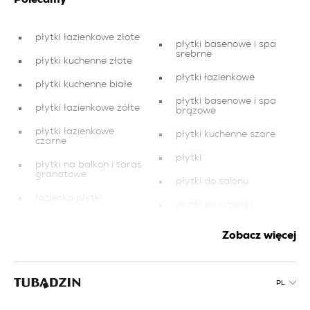
płytki łazienkowe złote
płytki basenowe i spa
srebrne
płytki kuchenne złote
płytki łazienkowe
płytki kuchenne białe
płytki basenowe i spa
płytki łazienkowe żółte
brązowe
płytki łazienkowe
płytki kuchenne szare
czarne
płytki
płytki na balkon i taras
granatowe
płytki do salonu
łazienka płytki
płytki do łazienki
płytki do holu i
płytki łazienkowe
przedpokoju
Zobacz więcej
niebieskie
kafelki lazienka
płytki łazienkowe
granatowe
płytki łazienkowe
PL
brązowe
płytki czerwone