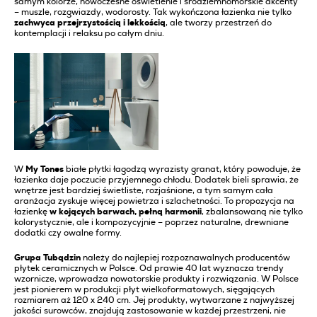
samym kolorze, nowoczesne oświetlenie i śródziemnomorskie akcenty
– muszle, rozgwiazdy, wodorosty. Tak wykończona łazienka nie tylko
zachwyca przejrzystością i lekkością
, ale tworzy przestrzeń do
kontemplacji i relaksu po całym dniu.
W
My Tones
białe płytki łagodzą wyrazisty granat, który powoduje, że
łazienka daje poczucie przyjemnego chłodu. Dodatek bieli sprawia, że
wnętrze jest bardziej świetliste, rozjaśnione, a tym samym cała
aranżacja zyskuje więcej powietrza i szlachetności. To propozycja na
łazienkę
w kojących barwach, pełną harmonii
, zbalansowaną nie tylko
kolorystycznie, ale i kompozycyjnie – poprzez naturalne, drewniane
dodatki czy owalne formy.
Grupa Tubądzin
należy do najlepiej rozpoznawalnych producentów
płytek ceramicznych w Polsce. Od prawie 40 lat wyznacza trendy
wzornicze, wprowadza nowatorskie produkty i rozwiązania. W Polsce
jest pionierem w produkcji płyt wielkoformatowych, sięgających
rozmiarem aż 120 x 240 cm. Jej produkty, wytwarzane z najwyższej
jakości surowców, znajdują zastosowanie w każdej przestrzeni, nie