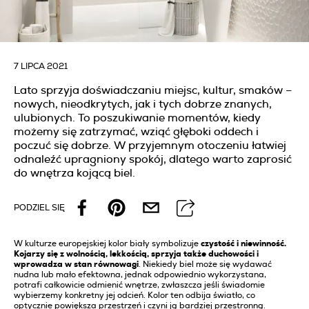
7 LIPCA 2021
Lato sprzyja doświadczaniu miejsc, kultur, smaków –
nowych, nieodkrytych, jak i tych dobrze znanych,
ulubionych. To poszukiwanie momentów, kiedy
możemy się zatrzymać, wziąć głęboki oddech i
poczuć się dobrze. W przyjemnym otoczeniu łatwiej
odnaleźć upragniony spokój, dlatego warto zaprosić
do wnętrza kojącą biel.
PODZIEL SIĘ
W kulturze europejskiej kolor biały symbolizuje
czystość i niewinność.
Kojarzy się z wolnością, lekkością, sprzyja także duchowości i
wprowadza w stan równowagi
. Niekiedy biel może się wydawać
nudna lub mało efektowna, jednak odpowiednio wykorzystana,
potrafi całkowicie odmienić wnętrze, zwłaszcza jeśli świadomie
wybierzemy konkretny jej odcień. Kolor ten odbija światło, co
optycznie powiększa przestrzeń i czyni ją bardziej przestronną.