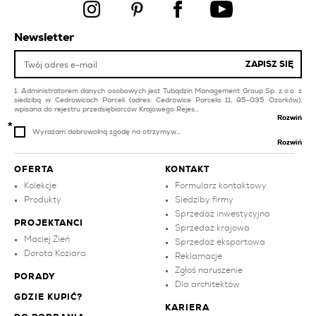
płytki do kuchni
płytki kuchenne beżowe
kafelki łazienkowe
płytki do kuchni na
Newsletter
podłogę
płytki na balkon i taras
białe
ZAPISZ SIĘ
Administratorem danych osobowych jest Tubądzin Management Group Sp. z o.o. z
siedzibą w Cedrowicach Parceli (adres: Cedrowice Parcela 11, 95-035 Ozorków),
wpisana do rejestru przedsiębiorców Krajowego Rejes...
Rozwiń
Wyrażam dobrowolną zgodę na otrzymyw...
Rozwiń
OFERTA
KONTAKT
Kolekcje
Formularz kontaktowy
Produkty
Siedziby firmy
Sprzedaż inwestycyjna
PROJEKTANCI
Sprzedaż krajowa
Maciej Zień
Sprzedaż eksportowa
Dorota Koziara
Reklamacje
Zgłoś naruszenie
PORADY
Dla architektów
GDZIE KUPIĆ?
KARIERA