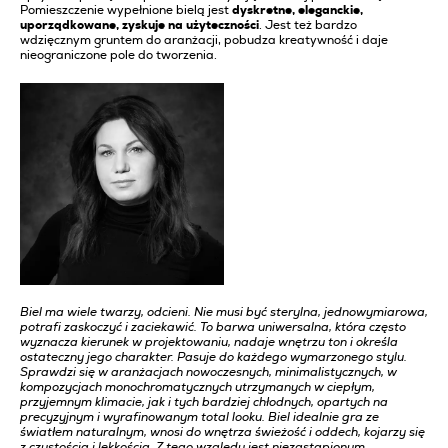
Pomieszczenie wypełnione bielą jest
dyskretne, eleganckie,
uporządkowane, zyskuje na użyteczności
. Jest też bardzo
wdzięcznym gruntem do aranżacji, pobudza kreatywność i daje
nieograniczone pole do tworzenia.
Biel ma wiele twarzy, odcieni. Nie musi być sterylna, jednowymiarowa,
potrafi zaskoczyć i zaciekawić. To barwa uniwersalna, która często
wyznacza kierunek w projektowaniu, nadaje wnętrzu ton i określa
ostateczny jego charakter. Pasuje do każdego wymarzonego stylu.
Sprawdzi się w aranżacjach nowoczesnych, minimalistycznych, w
kompozycjach monochromatycznych utrzymanych w ciepłym,
przyjemnym klimacie, jak i tych bardziej chłodnych, opartych na
precyzyjnym i wyrafinowanym total looku. Biel idealnie gra ze
światłem naturalnym, wnosi do wnętrza świeżość i oddech, kojarzy się
z czystością i lekkością. Z tego względu jest niezastąpionym