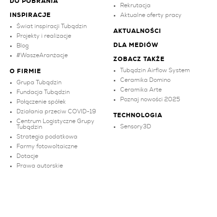
DO POBRANIA
Rekrutacja
INSPIRACJE
Aktualne oferty pracy
Świat inspiracji Tubądzin
AKTUALNOŚCI
Projekty i realizacje
DLA MEDIÓW
Blog
#WaszeAranżacje
ZOBACZ TAKŻE
Tubądzin Airflow System
O FIRMIE
Ceramika Domino
Grupa Tubądzin
Ceramika Arte
Fundacja Tubądzin
Poznaj nowości 2025
Połączenie spółek
Działania przeciw COVID-19
TECHNOLOGIA
Centrum Logistyczne Grupy
Sensory3D
Tubądzin
Strategia podatkowa
Farmy fotowoltaiczne
Dotacje
Prawa autorskie