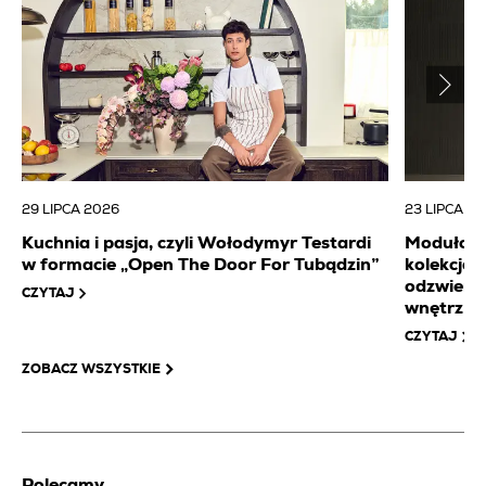
29 LIPCA 2026
23 LIPCA 2
Kuchnia i pasja, czyli Wołodymyr Testardi
Modułowa 
w formacie „Open The Door For Tubądzin”
kolekcj
odzwierc
CZYTAJ
wnętrz
CZYTAJ
ZOBACZ WSZYSTKIE
Polecamy