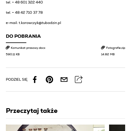
tel. + 48 601 322 440
tel. + 48 42 710 37 78
e-mail: t.korowczyk@tubadzin.pl
DO POBRANIA
Komunikat prasowy.docx
Fotografie.zip
590.11 KB
14.82 MB
PODZIEL SIĘ
Przeczytaj także