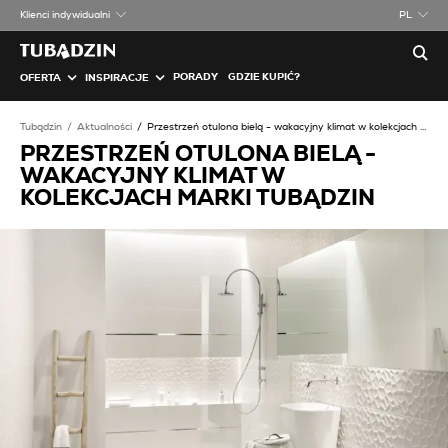
Klienci indywidualni
PL
PORADY
GDZIE KUPIĆ?
OFERTA
INSPIRACJE
Tubądzin
Aktualności
Przestrzeń otulona bielą - wakacyjny klimat w kolekcjach marki Tubądzin
PRZESTRZEŃ OTULONA BIELĄ -
WAKACYJNY KLIMAT W
KOLEKCJACH MARKI TUBĄDZIN