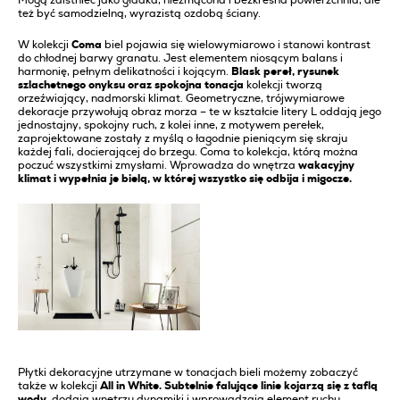
też być samodzielną, wyrazistą ozdobą ściany.
W kolekcji
Coma
biel pojawia się wielowymiarowo i stanowi kontrast
do chłodnej barwy granatu. Jest elementem niosącym balans i
harmonię, pełnym delikatności i kojącym.
Blask pereł, rysunek
szlachetnego onyksu oraz spokojna tonacja
kolekcji tworzą
orzeźwiający, nadmorski klimat. Geometryczne, trójwymiarowe
dekoracje przywołują obraz morza – te w kształcie litery L oddają jego
jednostajny, spokojny ruch, z kolei inne, z motywem perełek,
zaprojektowane zostały z myślą o łagodnie pieniącym się skraju
każdej fali, docierającej do brzegu. Coma to kolekcja, którą można
poczuć wszystkimi zmysłami. Wprowadza do wnętrza
wakacyjny
klimat i wypełnia je bielą, w której wszystko się odbija i migocze.
Płytki dekoracyjne utrzymane w tonacjach bieli możemy zobaczyć
także w kolekcji
All in White. Subtelnie falujące linie kojarzą się z taflą
wody,
dodają wnętrzu dynamiki i wprowadzają element ruchu.