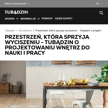
Klienci indywidualni
PL
PORADY
GDZIE KUPIĆ?
OFERTA
INSPIRACJE
Tubądzin
Aktualności
Przestrzeń, która sprzyja wyciszeniu - Tubądzin o projektowaniu wnętrz do nauki i pracy
PRZESTRZEŃ, KTÓRA SPRZYJA
WYCISZENIU - TUBĄDZIN O
PROJEKTOWANIU WNĘTRZ DO
NAUKI I PRACY