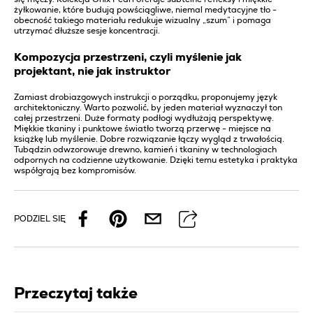
żyłkowanie, które budują powściągliwe, niemal medytacyjne tło -
obecność takiego materiału redukuje wizualny „szum” i pomaga
utrzymać dłuższe sesje koncentracji.
Kompozycja przestrzeni, czyli myślenie jak
projektant, nie jak instruktor
Zamiast drobiazgowych instrukcji o porządku, proponujemy język
architektoniczny. Warto pozwolić, by jeden materiał wyznaczył ton
całej przestrzeni. Duże formaty podłogi wydłużają perspektywę.
Miękkie tkaniny i punktowe światło tworzą przerwę - miejsce na
książkę lub myślenie. Dobre rozwiązanie łączy wygląd z trwałością.
Tubądzin odwzorowuje drewno, kamień i tkaniny w technologiach
odpornych na codzienne użytkowanie. Dzięki temu estetyka i praktyka
współgrają bez kompromisów.
PODZIEL SIĘ
Przeczytaj także