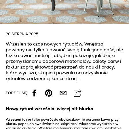
20 SIERPNIA 2025
Wrzesień to czas nowych rytuałów. Wnętrza
powinny nie tylko ujawniać swoją funkcjonalność, ale
też kreować nastrój. Tubądzin pokazuje, jak dzięki
przemyślanemu doborowi materiałów, palety barw i
faktur zaprojektować przestrzeń do nauki i pracy,
która wycisza, skupia i pozwala na odzyskanie
rytuałów codziennej koncentracji.
PODZIEL SIĘ
Nowy rytuał września: więcej niż biurko
Wrzesień to nie tylko powrót do obowiązków. To poranna kawa przy
biurku, popołudniowe światło na książkach i wieczorne wyciszenie w
kąciku do czytania. Wnętrze ma towarzyszyć tym chwilom i delikatnie