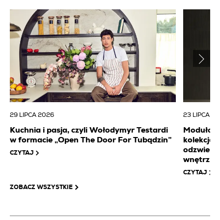
29 LIPCA 2026
23 LIPCA 2
Kuchnia i pasja, czyli Wołodymyr Testardi
Modułowa 
w formacie „Open The Door For Tubądzin”
kolekcj
odzwierc
CZYTAJ
wnętrz
CZYTAJ
ZOBACZ WSZYSTKIE