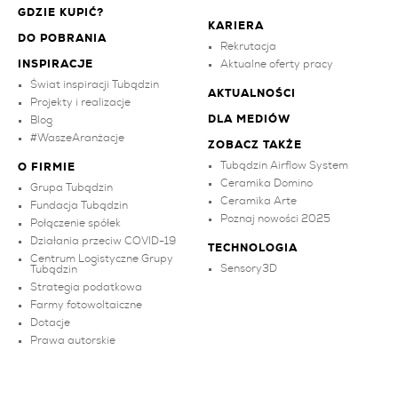
GDZIE KUPIĆ?
KARIERA
DO POBRANIA
Rekrutacja
INSPIRACJE
Aktualne oferty pracy
Świat inspiracji Tubądzin
AKTUALNOŚCI
Projekty i realizacje
DLA MEDIÓW
Blog
#WaszeAranżacje
ZOBACZ TAKŻE
Tubądzin Airflow System
O FIRMIE
Ceramika Domino
Grupa Tubądzin
Ceramika Arte
Fundacja Tubądzin
Poznaj nowości 2025
Połączenie spółek
Działania przeciw COVID-19
TECHNOLOGIA
Centrum Logistyczne Grupy
Sensory3D
Tubądzin
Strategia podatkowa
Farmy fotowoltaiczne
Dotacje
Prawa autorskie