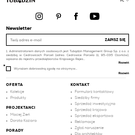
wielokolorowe
PL
płytki kuchenne beżowe
płytki kuchenne szare
płytki basenowe i spa
płytki czarne
płytki łazienkowe białe
Newsletter
płytki
płytki kuchenne białe
ZAPISZ SIĘ
kafle na taras
Administratorem danych osobowych jest Tubądzin Management Group Sp. z o.o. z
siedzibą w Cedrowicach Parceli (adres: Cedrowice Parcela 11, 95-035 Ozorków),
wpisana do rejestru przedsiębiorców Krajowego Rejes...
Rozwiń
Wyrażam dobrowolną zgodę na otrzymyw...
Rozwiń
OFERTA
KONTAKT
Kolekcje
Formularz kontaktowy
Produkty
Siedziby firmy
Sprzedaż inwestycyjna
PROJEKTANCI
Sprzedaż krajowa
Maciej Zień
Sprzedaż eksportowa
Dorota Koziara
Reklamacje
Zgłoś naruszenie
PORADY
Dla architektów