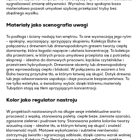
sygnalizować zmianę aktywności. Wyraźna, lecz spokojna baza
materiałowa pozwoli umysłowi szybciej przełączać tryby bez
zbędnego wysiłku.
Materiały jako scenografia uwagi
To podłoga i ściany nadają ton wnętrzu. To one wyznaczają jego rytm
- spokojny, wyciszający, sprzyjający skupieniu. Kolekcja Boho w
połączeniu z drewnem lub drewnopodobnym gresem tworzy ciepłą
dominantę, która łagodzi napięcie i ułatwia koncentrację. To kolekcja
dla przestrzeni, w których praca umysłowa przeplata się z potrzebą
ekspresji - idealna do domowych pracowni, kącików czytelników i
przestrzeni hybrydowych. Drewniane akcenty lub drewnopodobny
gres wprowadzają ciepło i bliskość. W połączeniu ze wzorem z linii
Boho tworzą przytulne tło, w którym łatwiej się skupić. Dotyk drewna
lub jego odwzorowania uspokaja i daje poczucie bezpieczeństwa. To
nie tylko estetyka, a świadomy wybór, dzięki któremu materiały
Tubądzin stają się tłem sprzyjającym koncentracji.
Kolor jako regulator nastroju
W projektach nastawionych na długie sesje intelektualne warto
pracować z wąską, stonowaną paletą: ciepłe beże, ziemiste szarości,
zgaszone zielenie i pudrowe tony. Stonowana paleta kolorów tworzy
wizualną ciszę - idealne tło, w którym łatwiej się skupić i znaleźć
klarowność myśli. Matowe wykończenia i subtelne nierówności
zatrzymują światło i ograniczają odblaski, dzięki czemu wzrok wolniej
się męczy. Kolekcja Onix Pearl oferuje subtelne refleksy i miękkie