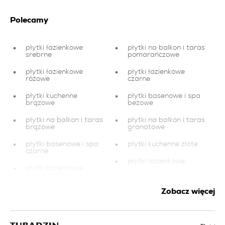
Polecamy
płytki łazienkowe
płytki na balkon i taras
srebrne
pomarańczowe
płytki łazienkowe
płytki łazienkowe
różowe
czarne
płytki kuchenne
płytki basenowe i spa
brązowe
beżowe
płytki na balkon i taras
płytki na balkon i taras
brązowe
granatowe
płytki basenowe i spa
płytki kuchenne złote
czarne
płytki łazienkowe
płytki łazienkowe
pomarańczowe
płytki do kuchni na
podłogę
Zobacz więcej
dekor do łazienki
kafelki lazienka
płytki basenowe i spa
białe
płytki na balkon i taras