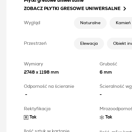
Płytki gresowe uniwersalne
ZOBACZ
PŁYTKI GRESOWE UNIWERSALNE
Wygląd
Naturalne
Kamień
Przestrzeń
Elewacja
Obiekt i
Wymiary
Grubość
2748 x 1198 mm
6 mm
Odporność na ścieranie
Ścieralność wg
-
-
Rektyfikacja
Mrozoodporno
Tak
Tak
Ilość sztuk w kartonie
2