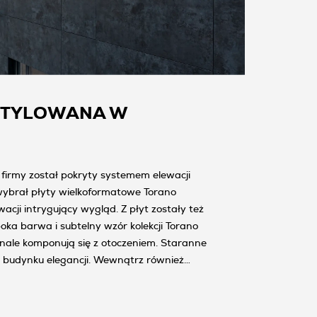
NTYLOWANA W
firmy został pokryty systemem elewacji
wybrał płyty wielkoformatowe Torano
wacji intrygujący wygląd. Z płyt zostały też
ka barwa i subtelny wzór kolekcji Torano
onale komponują się z otoczeniem. Staranne
 budynku elegancji. Wewnątrz również
y Tubądzin z inwestycyjnej kolekcji OD1.
ty stanowią doskonałe tło dla kolorowych