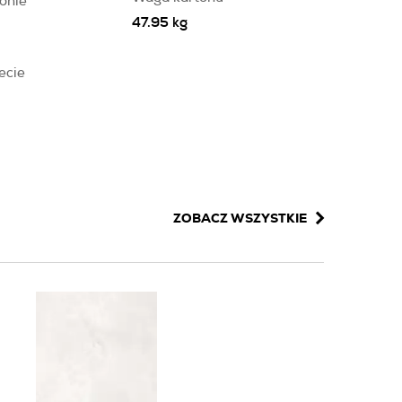
onie
47.95 kg
ecie
ZOBACZ WSZYSTKIE