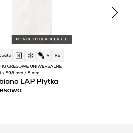
MONOLITH BLACK LABEL
ppato
IV
R9
TKI GRESOWE UNIWERSALNE
8 x 598 mm / 8 mm
biano LAP Płytka
resowa