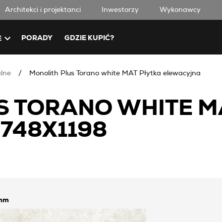
Architekci i projektanci
Inwestorzy
Wykonawcy
PORADY
GDZIE KUPIĆ?
E
alne
Monolith Plus Torano white MAT Płytka elewacyjna
S TORANO WHITE M
748X1198