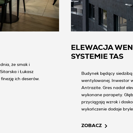
ELEWACJA WE
SYSTEMIE TAS
dnia, że smak i
Sitarska i Łukasz
Budynek będący siedzibą 
finezję ich deserów.
wentylowanej. Inwestor 
Antrazite. Gres nadał ele
wykonane parapety. Głębo
przyciągają wzrok i dosk
wykończenie dodaje bryle
znalazły się płyty od Grup
Subtelne szarości i grafi
ZOBACZ
dodatków.