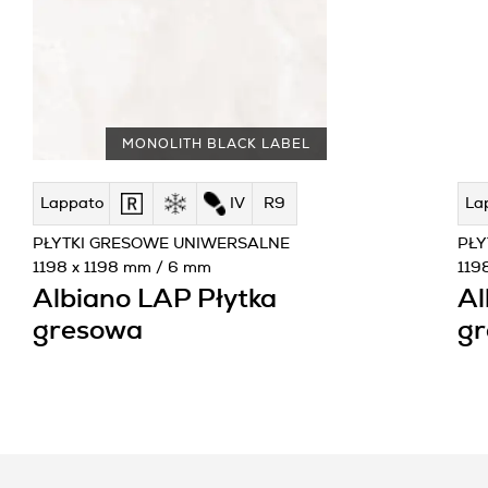
MONOLITH BLACK LABEL
Lappato
IV
R9
La
PŁYTKI GRESOWE UNIWERSALNE
PŁY
1198 x 1198 mm / 6 mm
119
Albiano LAP Płytka
Al
gresowa
g