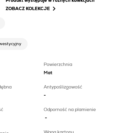
Produkt występuje w różnych kolekcjach
ZOBACZ KOLEKCJE
nwestycyjny
Powierzchnia
Mat
łębna
Antypoślizgowość
-
ść
Odporność na plamienie
-
Waga kartonu