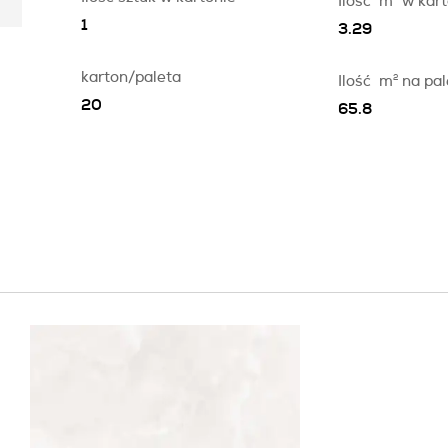
Ilość
m
w kart
1
3.29
karton/paleta
Ilość
m
2
na pal
20
65.8