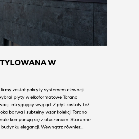
NTYLOWANA W
firmy został pokryty systemem elewacji
wybrał płyty wielkoformatowe Torano
wacji intrygujący wygląd. Z płyt zostały też
ka barwa i subtelny wzór kolekcji Torano
onale komponują się z otoczeniem. Staranne
 budynku elegancji. Wewnątrz również
y Tubądzin z inwestycyjnej kolekcji OD1.