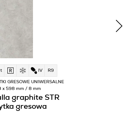
t
IV
R9
TKI GRESOWE UNIWERSALNE
8 x 598 mm / 8 mm
lla graphite STR
ytka gresowa