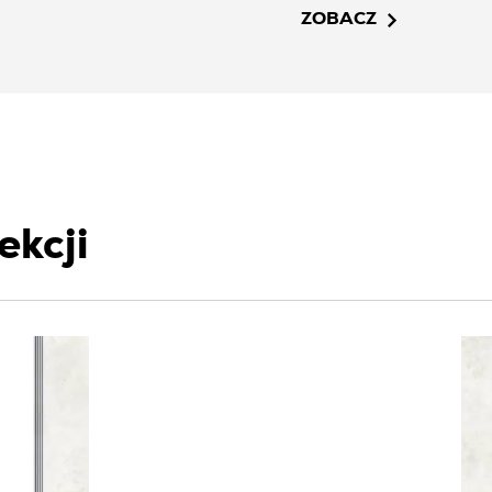
Subtelne szarości i grafi
ZOBACZ
dodatków.
ekcji