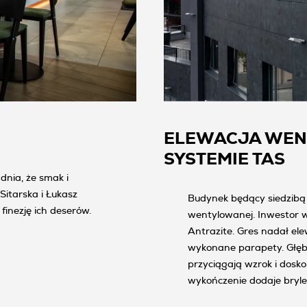
ELEWACJA WE
SYSTEMIE TAS
dnia, że smak i
Sitarska i Łukasz
Budynek będący siedzibą 
finezję ich deserów.
wentylowanej. Inwestor 
Antrazite. Gres nadał ele
wykonane parapety. Głębo
przyciągają wzrok i dosk
wykończenie dodaje bryle
znalazły się płyty od Grup