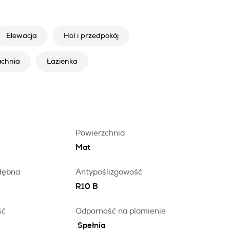
Elewacja
Hol i przedpokój
uchnia
Łazienka
Powierzchnia
Mat
łębna
Antypoślizgowość
R10 B
ść
Odporność na plamienie
Spełnia