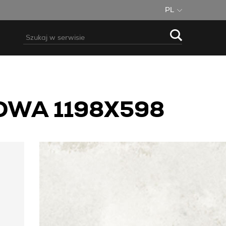
PL
OWA 1198X598