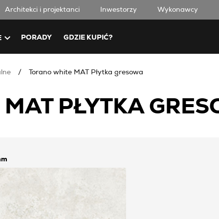
Architekci i projektanci
Inwestorzy
Wykonawcy
PORADY
GDZIE KUPIĆ?
E
alne
Torano white MAT Płytka gresowa
 MAT PŁYTKA GRES