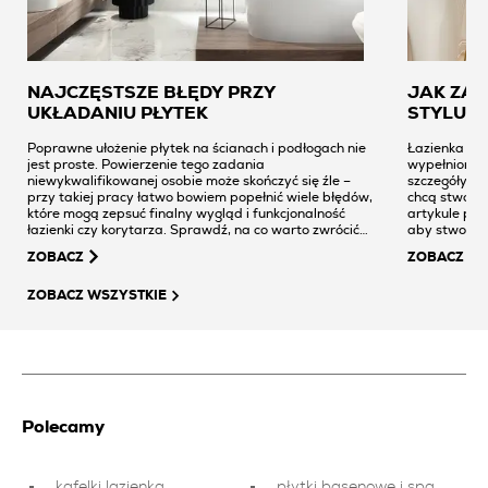
NAJCZĘSTSZE BŁĘDY PRZY
JAK ZA
UKŁADANIU PŁYTEK
STYLU A
Poprawne ułożenie płytek na ścianach i podłogach nie
Łazienka ang
jest proste. Powierzenie tego zadania
wypełniona 
niewykwalifikowanej osobie może skończyć się źle –
szczegóły. T
przy takiej pracy łatwo bowiem popełnić wiele błędów,
chcą stworz
które mogą zepsuć finalny wygląd i funkcjonalność
artykule prz
łazienki czy korytarza. Sprawdź, na co warto zwrócić
aby stworzy
uwagę, nawet jeśli to ekipa remontowa zajmie się
na które meb
ZOBACZ
ZOBACZ
całym procesem. Pomoże Ci lepiej kontrolować jakość
wykonania i zyskać pewność, że wszystko zostało
zrobione na najwyższym poziomie.
ZOBACZ WSZYSTKIE
Polecamy
kafelki lazienka
płytki basenowe i spa