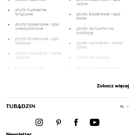
szare
płytki kuchenne
brązowe
płytki basenowe i spa
białe
płytki basenowe i spa
wielokolorowe
płytki do kuchni na
podłogę
płytki basenowe i spa
beżowe
płytki na balkon i taras
złote
płytki na balkon i taras
zielone
płytki na schody
kafle na taras
płytki kuchenne szare
płytki łazienkowe złote
płytki kuchenne złote
Zobacz więcej
płytki basenowe i spa
płytki do salonu
grafitowe
płytki
płytki łazienkowe
zielone
PL
płytki basenowe i spa
pomarańczowe
płytki łazienkowe
kremowe
płytki na balkon i taras
grafitowe
płytki basenowe i spa
Newsletter