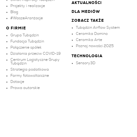
AKTUALNOŚCI
Projekty i realizacje
DLA MEDIÓW
Blog
#WaszeAranżacje
ZOBACZ TAKŻE
Tubądzin Airflow System
O FIRMIE
Ceramika Domino
Grupa Tubądzin
Ceramika Arte
Fundacja Tubądzin
Poznaj nowości 2025
Połączenie spółek
Działania przeciw COVID-19
TECHNOLOGIA
Centrum Logistyczne Grupy
Sensory3D
Tubądzin
Strategia podatkowa
Farmy fotowoltaiczne
Dotacje
Prawa autorskie