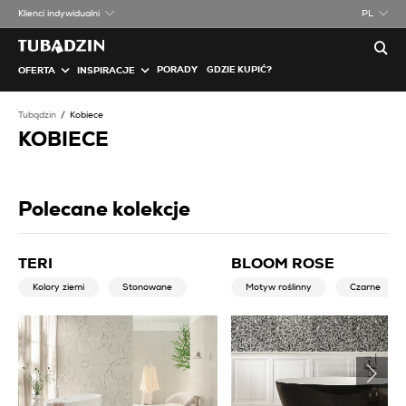
Klienci indywidualni
PL
PORADY
GDZIE KUPIĆ?
OFERTA
INSPIRACJE
Tubądzin
Kobiece
KOBIECE
Polecane kolekcje
TERI
BLOOM ROSE
Kolory ziemi
Stonowane
Motyw roślinny
Czarne