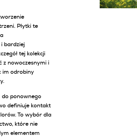
tworzenie
zeni. Płytki te
la
i bardziej
zegół tej kolekcji
ć z nowoczesnymi i
c im odrobiny
y.
za do ponownego
o definiuje kontakt
olorów. To wybór dla
two, które nie
ażdym elementem