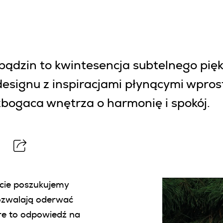
bądzin to kwintesencja subtelnego pię
esignu z inspiracjami płynącymi wpros
wzbogaca wnętrza o harmonię i spokój.
cie poszukujemy
pozwalają oderwać
ure to odpowiedź na