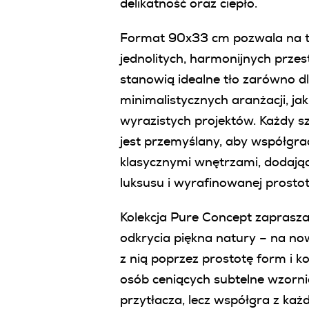
delikatność oraz ciepło.
Format 90x33 cm pozwala na 
jednolitych, harmonijnych przestr
stanowią idealne tło zarówno d
minimalistycznych aranżacji, jak 
wyrazistych projektów. Każdy szc
jest przemyślany, aby współgra
klasycznymi wnętrzami, dodają
luksusu i wyrafinowanej prostot
Kolekcja Pure Concept zapras
odkrycia piękna natury – na now
z nią poprzez prostotę form i k
osób ceniących subtelne wzornic
przytłacza, lecz współgra z k