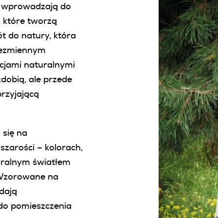
ry wprowadzają do
, które tworzą
t do natury, która
iezmiennym
acjami naturalnymi
zdobią, ale przede
rzyjającą
 się na
szarości – kolorach,
turalnym światłem
 Wzorowane na
dają
do pomieszczenia