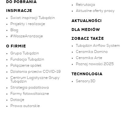
DO POBRANIA
Rekrutacja
INSPIRACJE
Aktualne oferty pracy
Świat inspiracji Tubądzin
AKTUALNOŚCI
Projekty i realizacje
DLA MEDIÓW
Blog
#WaszeAranżacje
ZOBACZ TAKŻE
Tubądzin Airflow System
O FIRMIE
Ceramika Domino
Grupa Tubądzin
Ceramika Arte
Fundacja Tubądzin
Poznaj nowości 2025
Połączenie spółek
Działania przeciw COVID-19
TECHNOLOGIA
Centrum Logistyczne Grupy
Sensory3D
Tubądzin
Strategia podatkowa
Farmy fotowoltaiczne
Dotacje
Prawa autorskie