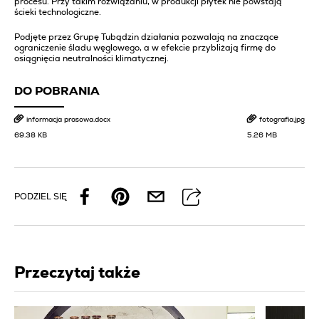
procesu. Przy takim rozwiązaniu, w produkcji płytek nie powstają
ścieki technologiczne.
Podjęte przez Grupę Tubądzin działania pozwalają na znaczące
ograniczenie śladu węglowego, a w efekcie przybliżają firmę do
osiągnięcia neutralności klimatycznej.
DO POBRANIA
informacja prasowa.docx
fotografia.jpg
69.38 KB
5.26 MB
PODZIEL SIĘ
Przeczytaj także