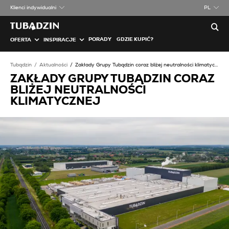
Klienci indywidualni
PL
PORADY
GDZIE KUPIĆ?
OFERTA
INSPIRACJE
Tubądzin
Aktualności
Zakłady Grupy Tubądzin coraz bliżej neutralności klimatycznej
ZAKŁADY GRUPY TUBĄDZIN CORAZ
BLIŻEJ NEUTRALNOŚCI
KLIMATYCZNEJ