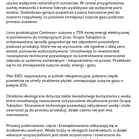
używa wyłącznie naturalnych surowców. W czasie przygotowania
suchej mieszanki z komina fabryki wydobywa się wyłącznie para
wodna. Dodatkowo gorące powietrze z pieca kierowane jest do
suszarni rozpyłowej, co pozwala zmniejszyć zużycie gazu podczas
procesu suszenia.
Linia produkcyjna Continua+ zużywa o 75% mniej energii elektrycznej
w porównaniu do tradycyjnych pras. Grupa Tubądzin w
zrównoważony sposób gospodaruje też odpadami powstałymi
podczas produkcji, które nie są wyrzucane, ale zgodnie z ideą zero
waste, ponownie wykorzystywane. Umożliwiają to nowatorskie
rozwiązania techniczne pozwalające na kontrolowane zawracanie
odpadu w systemie zamkniętym - bezpośrednio na prasie. Przekłada
się to na zmniejszenie zużycia wody, energii i gazu.
Piec EKO, wyposażony w palniki rekuperacyjne, pobiera ciepłe
powietrze ze strefy studzenia płytek, zmniejszając zużycie gazu o
kolejne 10%.
Działania ekologiczne dotyczą także świadomego korzystania z wody,
które umożliwiają nowoczesne oczyszczalnie zbudowane przez Grupę
Tubądzin. Stosowane technologie pozwalają odzyskiwać wodę i stale
zawracać ją do procesu produkcji, dzięki czemu nie jest ona
marnowana.
Procesy polerowania, cięcia i krawędziowania odbywają się w
środowisku wodnym. Woda krąży w obiegach zamkniętych, a dzięki
własnym oczyszczalniom jest stale oczyszczana i zawracana do