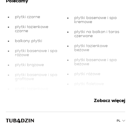
Polecamy
płytki czarne
płytki basenowe i spa
kremowe
płytki łazienkowe
czarne
płytki na balkon i taras
czerwone
balkony płytki
płytki łazienkowe
beżowe
płytki basenowe i spa
różowe
płytki basenowe i spa
beżowe
płytki brązowe
płytki różowe
płytki basenowe i spa
grafitowe
płytki fioletowe
płytki łazienkowe
płytki ceramiczne do
łazienki
płytki miedziane
Zobacz więcej
płytki basenowe i spa
płytki basenowe i spa
żółte
czerwone
PL
płytki łazienkowe
płytki na balkon i taras
zielone
pomarańczowe