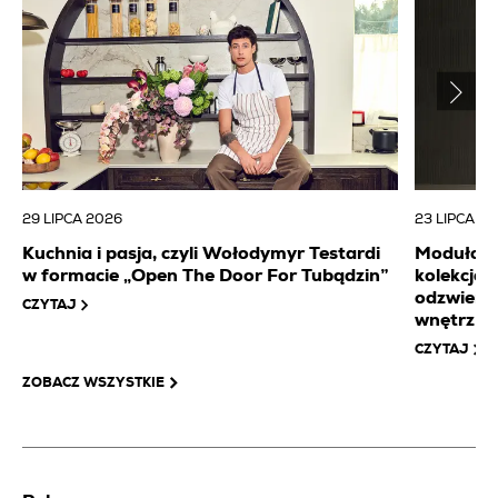
29 LIPCA 2026
23 LIPCA 2
Kuchnia i pasja, czyli Wołodymyr Testardi
Modułowa 
w formacie „Open The Door For Tubądzin”
kolekcj
odzwierc
CZYTAJ
wnętrz
CZYTAJ
ZOBACZ WSZYSTKIE